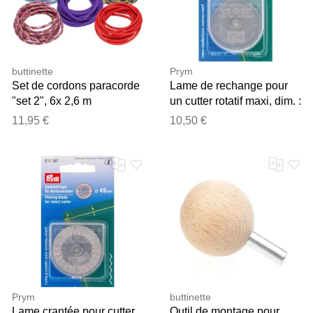
buttinette
Prym
Set de cordons paracorde
Lame de rechange pour
"set 2", 6x 2,6 m
un cutter rotatif maxi, dim. :
45 mm Ø
11,95 €
10,50 €
Prym
buttinette
Lame crantée pour cutter
Outil de montage pour