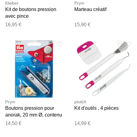
Kleiber
Prym
Kit de boutons pression
Marteau créatif
avec pince
16,95 €
15,90 €
Prym
plottiX
Boutons pression pour
Kit d'outils , 4 pièces
anorak, 20 mm Ø, contenu
: 6 pièces
14,50 €
14,99 €