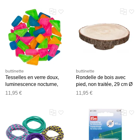
buttinette
buttinette
Tesselles en verre doux,
Rondelle de bois avec
luminescence nocturne,
pied, non traitée, 29 cm Ø
polygonal, 10–20 mm, 400
11,95 €
11,95 €
g