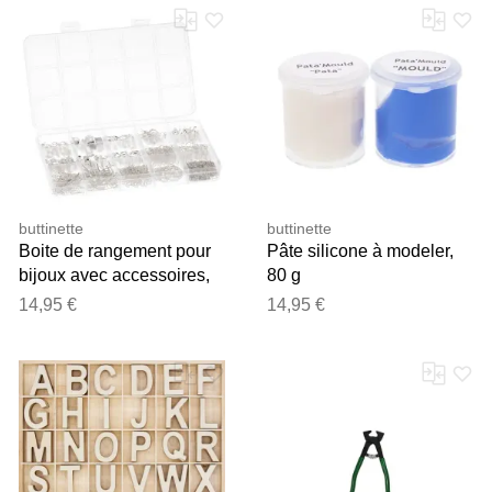
Merci pour votre avis
Notre équipe va maintenant
examiner vos commentaires
avant de les publier.
buttinette
buttinette
Boite de rangement pour
Pâte silicone à modeler,
bijoux avec accessoires,
80 g
argent
14,95 €
14,95 €