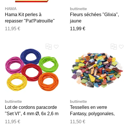
HAMA
buttinette
Hama Kit perles à
Fleurs séchées "Glixia",
repasser "Pat'Patrouille"
jaune
11,95 €
11,99 €
buttinette
buttinette
Lot de cordons paracorde
Tesselles en verre
"Set VI", 4 mm Ø, 6x 2,6 m
Fantasy, polygonales,
multicolores, 10–20 mm,
11,95 €
11,50 €
500 g