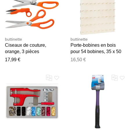
buttinette
buttinette
Ciseaux de couture,
Porte-bobines en bois
orange, 3 pièces
pour 54 bobines, 35 x 50
cm
17,99 €
16,50 €