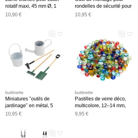
rotatif maxi, 45 mm Ø, 1
rondelles de sécurité pour
pièce
yeux et nez d'animaux
10,90 €
10,95 €
buttinette
buttinette
Miniatures "outils de
Pastilles de verre déco,
jardinage" en métal, 5
multicolore, 12–14 mm,
pièces
500 g
10,95 €
9,95 €