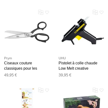
en largeur
Prym
UHU
Ciseaux couture
Pistolet à colle chaude
classiques pour les
Low Melt creative
professionnels, 21 cm
49,95 €
39,95 €