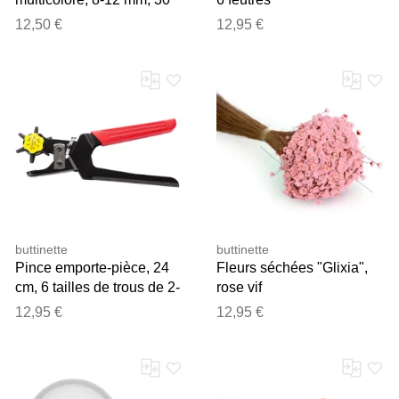
pièces
12,50 €
12,95 €
buttinette
buttinette
Pince emporte-pièce, 24
Fleurs séchées "Glixia",
cm, 6 tailles de trous de 2-
rose vif
4,5 mm
12,95 €
12,95 €