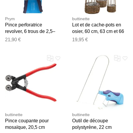
Prym
buttinette
Pince perforatrice
Lot et de cache-pots en
revolver, 6 trous de 2,5–
osier, 60 cm, 63 cm et 66
5,0 mm
cm, 3 pièces
21,90 €
19,95 €
buttinette
buttinette
Pince coupante pour
Outil de découpe
mosaïque, 20,5 cm
polystyrène, 22 cm