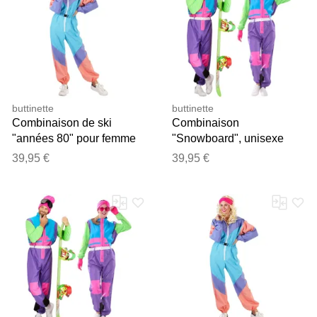
buttinette
buttinette
Combinaison de ski
Combinaison
"années 80" pour femme
"Snowboard", unisexe
39,95 €
39,95 €
Merci pour votre avis
Notre équipe va maintenant
examiner vos commentaires
avant de les publier.