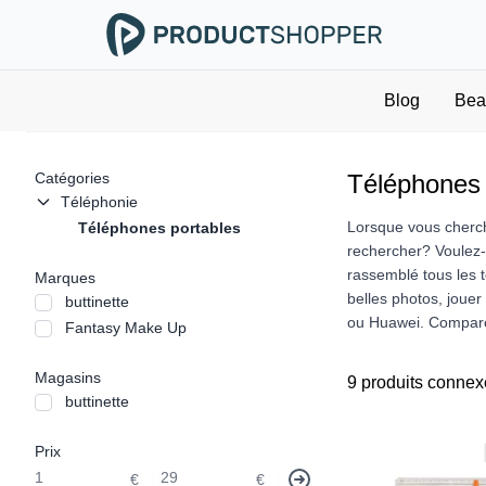
Blog
Bea
Catégories
Téléphones 
Téléphonie
Lorsque vous cherch
Téléphones portables
rechercher? Voulez-
rassemblé tous les 
Marques
belles photos, joue
buttinette
ou Huawei. Comparez
Fantasy Make Up
Magasins
9 produits connex
buttinette
Prix
€
€