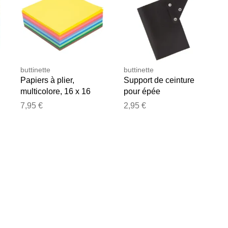
buttinette
buttinette
Papiers à plier,
Support de ceinture
multicolore, 16 x 16
pour épée
cm, 600 feuilles
7,95 €
2,95 €
e les publier.