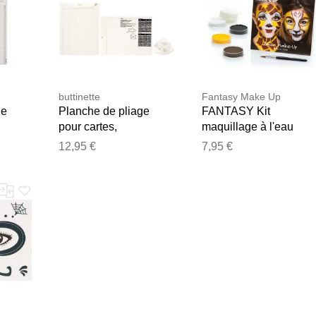
buttinette
Fantasy Make Up
ge
Planche de pliage
FANTASY Kit
pour cartes,
maquillage à l'eau
36,5
enveloppes et boîtes
"girafe"
12,95 €
7,95 €
Merci pour votre avis
Notre équipe va maintenant examiner vos commentaires avant d