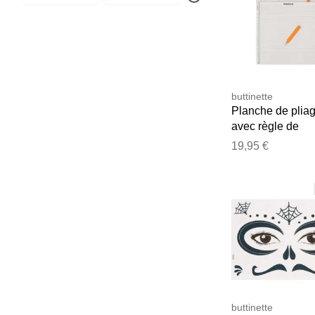
buttinette
Planche de plia
avec règle de
découpe, 34,5 x 
19,95 €
cm
buttinette