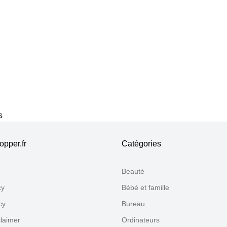
s
pper.fr
Catégories
Beauté
cy
Bébé et famille
cy
Bureau
claimer
Ordinateurs