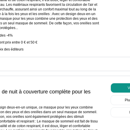
lité et de coton respirant, il est doux, léger et confortable
au. Les matériaux respirants favorisent la circulation de l'air et
surchauffe, assurant ainsi un confort maximal tout au long de la
 à la fois les yeux et les oreilles : Avec un design deux-en-un
masque pour les yeux combine une protection des yeux et des
ns un seul masque de sommeil. De cette façon, vos oreilles sont
rotégées...
ldes -4%
ent prix entre 0 € et 50 €
ix des éditeurs
V
de nuit à couverture complète pour les
les oreilles Gris
Plu
sign deux-en-un unique, ce masque pour les yeux combine
ion des yeux et des oreilles dans un seul masque de sommeil.
çon, vos oreilles sont également protégées des stimuli
onfortable et respirant : Le masque de sommeil est fait de tissu
lité et de coton respirant, il est doux, léger et confortable