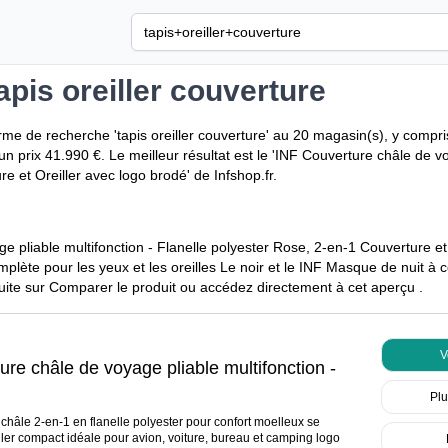
apis oreiller couverture
rme de recherche 'tapis oreiller couverture' au 20 magasin(s), y compris
un prix 41.990 €. Le meilleur résultat est le 'INF Couverture châle de v
e et Oreiller avec logo brodé' de Infshop.fr.
pliable multifonction - Flanelle polyester Rose, 2-en-1 Couverture et 
lète pour les yeux et les oreilles Le noir et le INF Masque de nuit à 
nsuite sur Comparer le produit ou accédez directement à
cet aperçu
.
V
ure châle de voyage pliable multifonction -
e polyester Rose, 2-en-1 Couverture et
Plu
r avec logo brodé
châle 2-en-1 en flanelle polyester pour confort moelleux se
iller compact idéale pour avion, voiture, bureau et camping logo