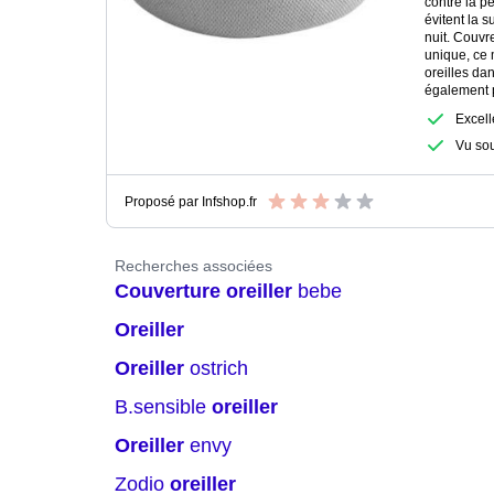
contre la pe
évitent la 
nuit. Couvre
unique, ce 
oreilles da
également p
Excell
Vu so
Proposé par
Infshop.fr
Recherches associées
couverture
oreiller
bebe
oreiller
oreiller
ostrich
b.sensible
oreiller
oreiller
envy
zodio
oreiller