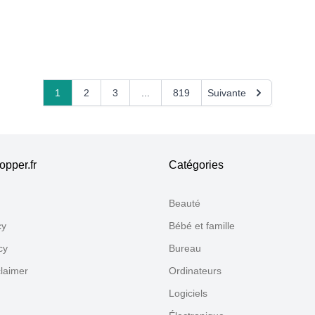
oreillettes
1
2
3
...
819
Suivante
pper.fr
Catégories
Beauté
cy
Bébé et famille
cy
Bureau
claimer
Ordinateurs
Logiciels