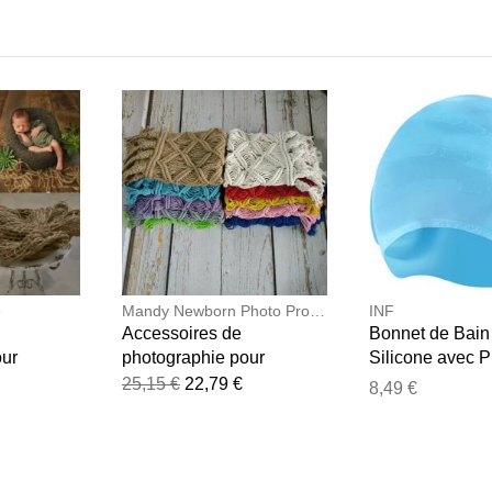
e
Mandy Newborn Photo Prop Store
INF
Accessoires de
Bonnet de Bain
our
photographie pour
Silicone avec P
ouverture
nouveau-nés 2025 :
des Oreilles
25,15 €
22,79 €
8,49 €
 tapis de
Couverture en macramé
bébé, tapis
et tapis coloré pour panier
 Photo,
de bébé
Studio de