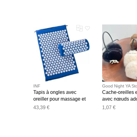
séance Photo pour bébé
séance Photo p
INF
Good Night YA St
Tapis à ongles avec
Cache-oreilles 
oreiller pour massage et
avec nœuds ado
relaxation Bleu
cache-oreilles 
43,39 €
1,07 €
chauds d'hiver, 
à mode