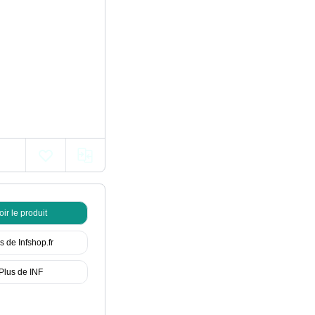
oir le produit
s de Infshop.fr
Plus de INF