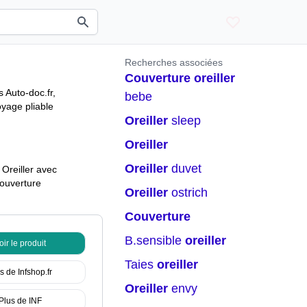
Recherches associées
couverture
oreiller
 Auto-doc.fr,
bebe
oyage pliable
oreiller
sleep
oreiller
oreiller
duvet
Oreiller avec
couverture
oreiller
ostrich
couverture
b.sensible
oreiller
oir le produit
taies
oreiller
s de Infshop.fr
oreiller
envy
Plus de INF