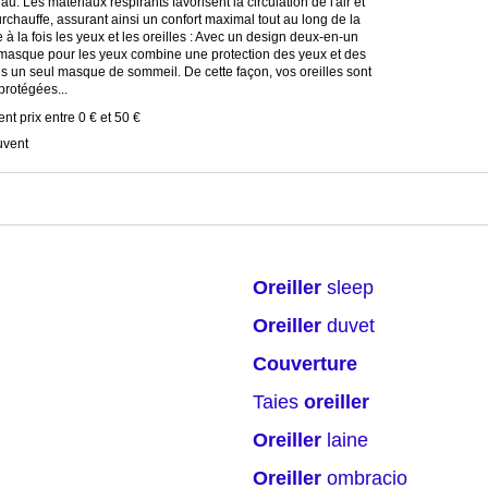
au. Les matériaux respirants favorisent la circulation de l'air et
surchauffe, assurant ainsi un confort maximal tout au long de la
 à la fois les yeux et les oreilles : Avec un design deux-en-un
masque pour les yeux combine une protection des yeux et des
ns un seul masque de sommeil. De cette façon, vos oreilles sont
rotégées...
ent prix entre 0 € et 50 €
uvent
oreiller
sleep
Merci pour votre avis
oreiller
duvet
Notre équipe va maintenant examiner vos commentaires avant d
couverture
taies
oreiller
oreiller
laine
oreiller
ombracio