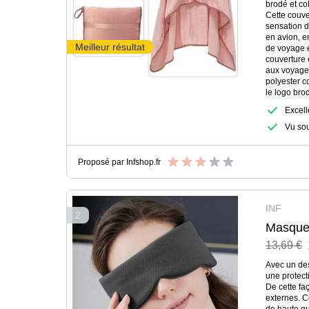
brodé et co
Cette couve
sensation d
en avion, e
Meilleur résultat
de voyage e
couverture 
aux voyages
polyester c
le logo brod
Excell
Vu so
Proposé par
Infshop.fr
INF
2
Masque 
13,69 €
yeux et 
Avec un de
une protect
De cette fa
externes. C