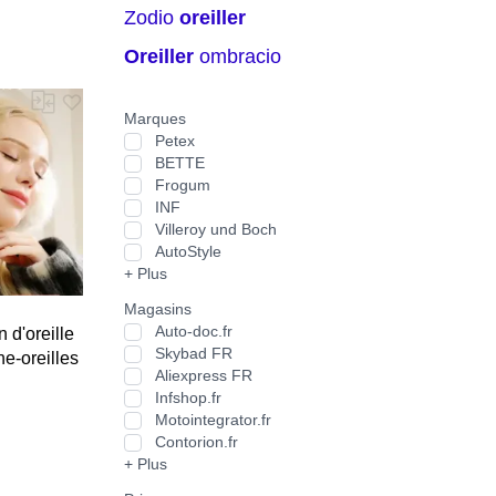
zodio
oreiller
oreiller
ombracio
Marques
Petex
BETTE
Frogum
INF
Villeroy und Boch
AutoStyle
+ Plus
Magasins
Auto-doc.fr
d'oreille
Skybad FR
e-oreilles
Aliexpress FR
liable
Infshop.fr
hauffe-
Motointegrator.fr
 au chaud
Contorion.fr
uverture
+ Plus