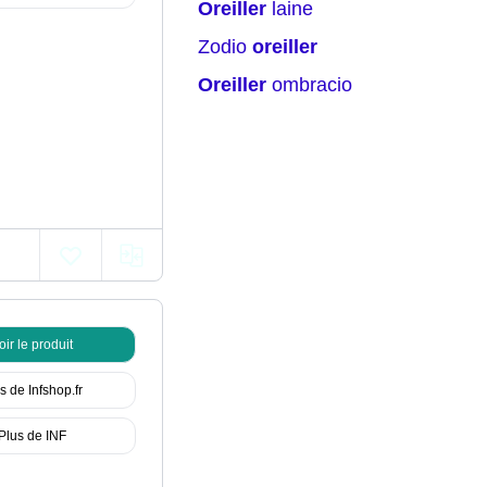
oreiller
laine
zodio
oreiller
oreiller
ombracio
oir le produit
s de Infshop.fr
Plus de INF