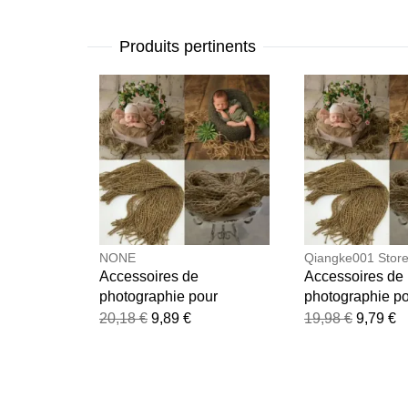
Produits pertinents
NONE
Qiangke001 Stor
Accessoires de
Accessoires de
photographie pour
photographie p
nouveau-nés, couverture
nouveau-nés, c
20,18 €
9,89 €
19,98 €
9,79 €
en toile de jute, tapis de
en toile de jute,
créativité pour bébé, tapis
créativité pour 
de prise de vue Photo,
de prise de vue
accessoires de Studio de
accessoires de 