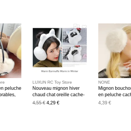
our bébé
ore
LUXUN RC Toy Store
NONE
en peluche
Nouveau mignon hiver
Mignon bouchon 
rables,
chaud chat oreille cache-
en peluche cach
thermiques
oreilles paillettes oreilles
pliant épaissir p
4,55 €
4,29 €
4,39 €
couverture
en peluche cache-oreilles
cache-oreilles c
pour femmes filles oreille
oreilles garder
couverture solide doux en
hiver oreille co
peluche cache-oreilles
fille