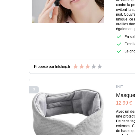
de haute qua
contre la pe
évitent la 
nuit. Couvre
unique, ce 
oreilles da
également p
En so
Excell
Le cho
Proposé par
Infshop.fr
INF
3
Masque 
12,99 €
yeux et 
Avec un de
une protect
De cette fa
externes. C
de haute qua