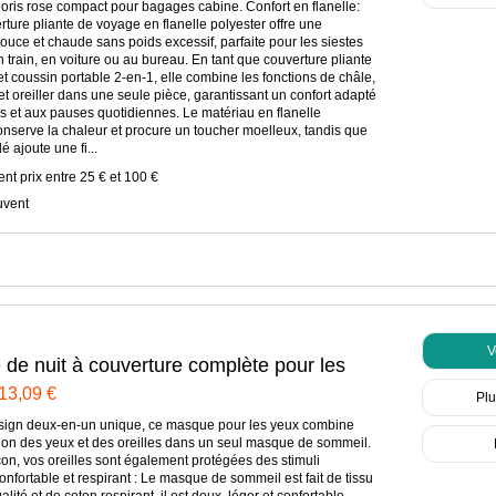
loris rose compact pour bagages cabine. Confort en flanelle:
rture pliante de voyage en flanelle polyester offre une
ouce et chaude sans poids excessif, parfaite pour les siestes
n train, en voiture ou au bureau. En tant que couverture pliante
t coussin portable 2-en-1, elle combine les fonctions de châle,
et oreiller dans une seule pièce, garantissant un confort adapté
 et aux pauses quotidiennes. Le matériau en flanelle
onserve la chaleur et procure un toucher moelleux, tandis que
é ajoute une fi...
ent prix entre 25 € et 100 €
uvent
V
de nuit à couverture complète pour les
13,09 €
les oreilles Le noir
Plu
sign deux-en-un unique, ce masque pour les yeux combine
ion des yeux et des oreilles dans un seul masque de sommeil.
çon, vos oreilles sont également protégées des stimuli
onfortable et respirant : Le masque de sommeil est fait de tissu