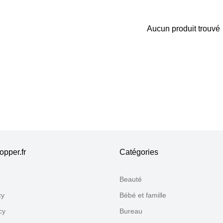
Aucun produit trouvé
Merci pour votre avis
Notre équipe va maintenant examiner vos commentaires avant d
pper.fr
Catégories
Beauté
cy
Bébé et famille
cy
Bureau