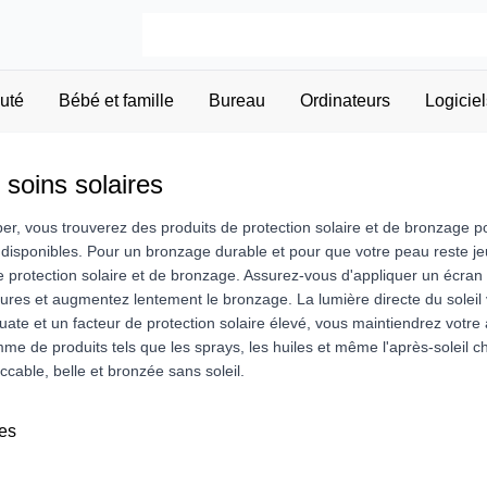
uté
Bébé et famille
Bureau
Ordinateurs
Logiciel
 soins solaires
r, vous trouverez des produits de protection solaire et de bronzage
isponibles. Pour un bronzage durable et pour que votre peau reste jeune
e protection solaire et de bronzage. Assurez-vous d'appliquer un écran
rûlures et augmentez lentement le bronzage. La lumière directe du soleil 
uate et un facteur de protection solaire élevé, vous maintiendrez votr
me de produits tels que les sprays, les huiles et même l'après-soleil 
cable, belle et bronzée sans soleil.
es