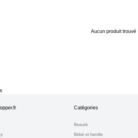
Aucun produit trouvé
Merci pour votre avis
Notre équipe va maintenant examiner vos commentaires avant d
s
pper.fr
Catégories
Beauté
cy
Bébé et famille