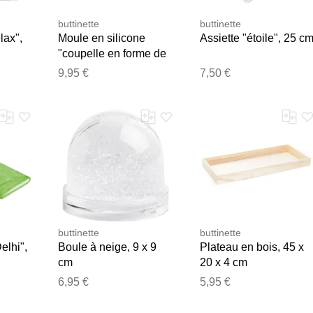
buttinette
buttinette
lax",
Moule en silicone
Assiette "étoile", 25 c
"coupelle en forme de
coeurs"
9,95 €
7,50 €
Merci pour votre avis
Notre équipe va maintenant examiner vos commentaires avant d
buttinette
buttinette
elhi",
Boule à neige, 9 x 9
Plateau en bois, 45 x
cm
20 x 4 cm
6,95 €
5,95 €