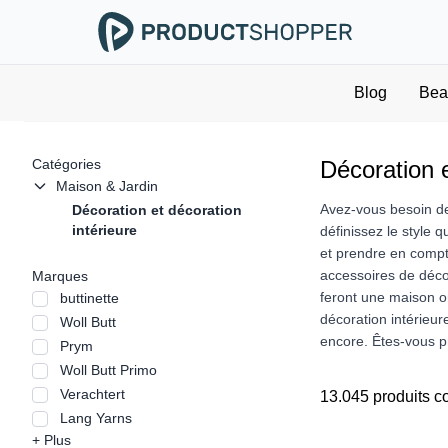
Blog
Bea
Catégories
Décoration e
Maison & Jardin
Avez-vous besoin de
Décoration et décoration
intérieure
définissez le style 
et prendre en compte
accessoires de déco
Marques
feront une maison où
buttinette
décoration intérieur
Woll Butt
encore. Êtes-vous pr
Prym
Woll Butt Primo
Verachtert
13.045 produits 
Lang Yarns
+ Plus