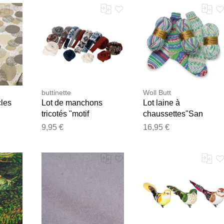
buttinette
Woll Butt
cles
Lot de manchons
Lot laine à
tricotés "motif
chaussettes"San
anc
norvégien", 14x 50 cm
Antonio", 300 g
9,95 €
16,95 €