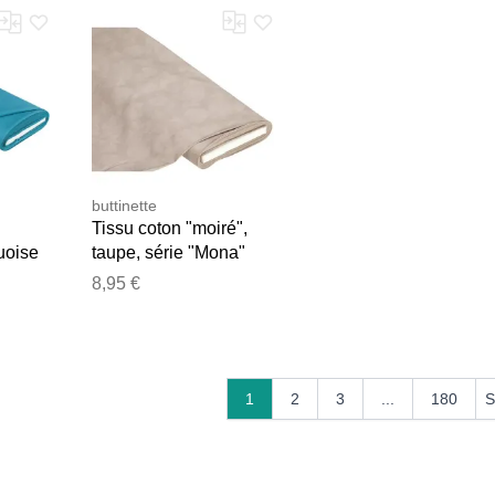
buttinette
Tissu coton "moiré",
uoise
taupe, série "Mona"
8,95 €
1
2
3
...
180
S