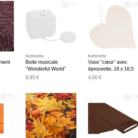
buttinette
buttinette
ement
Boite musicale
Vase "cœur" avec
"Wonderful World"
éprouvette, 18 x 16,5
cm
6,95 €
4,50 €