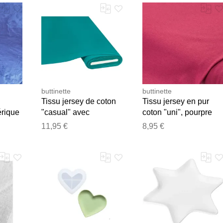
buttinette
buttinette
Tissu jersey de coton
Tissu jersey en pur
rique
"casual" avec
coton "uni", pourpre
e Ria
élasthanne, turquoise
11,95 €
8,95 €