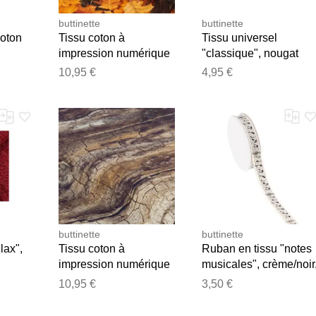
buttinette
buttinette
coton
Tissu coton à
Tissu universel
impression numérique
"classique", nougat
nge
"feuilles d'automne",
10,95 €
4,95 €
marron/coloré, série
Ria
buttinette
buttinette
lax",
Tissu coton à
Ruban en tissu "notes
impression numérique
musicales", crème/noir
"écorce",
15 mm, 5 m
10,95 €
3,50 €
marron/coloré, série
Ria