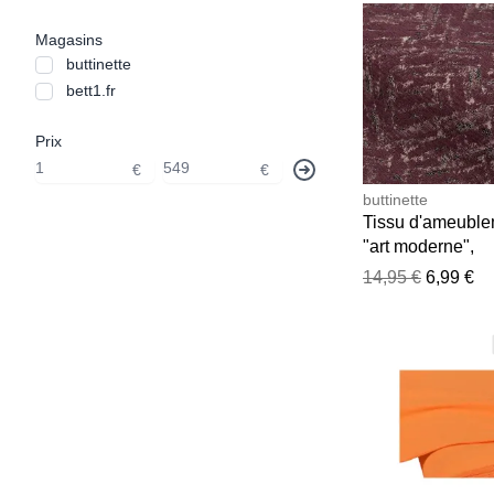
Magasins
buttinette
bett1.fr
Prix
€
€
buttinette
Tissu d'ameubl
"art moderne",
mûre/coloré
14,95 €
6,99 €