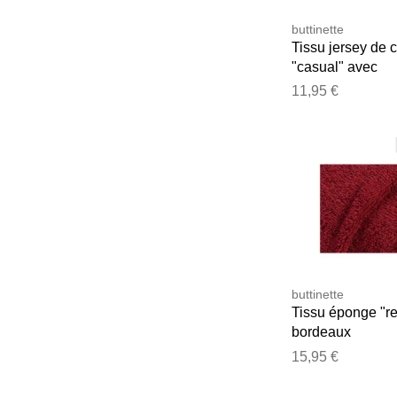
buttinette
Tissu jersey de 
"casual" avec
élasthanne, ora
11,95 €
buttinette
Tissu éponge "re
bordeaux
15,95 €