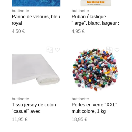
buttinette
buttinette
Panne de velours, bleu
Ruban élastique
royal
"large", blanc, largeur :
25 mm, longueur : 5 m
4,50 €
4,95 €
buttinette
buttinette
Tissu jersey de coton
Perles en verre "XXL",
"casual" avec
multicolore, 1 kg
élasthanne, blanc
11,95 €
18,95 €