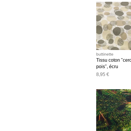
buttinette
Tissu coton "cer
pois", écru
naturel/grège/bl
8,95 €