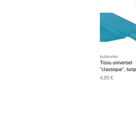
buttinette
Tissu universel
"classique", turq
4,95 €