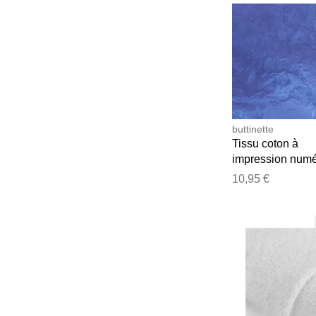
buttinette
Tissu coton à
impression numé
"eau", bleu, séri
10,95 €