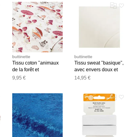
buttinette
buttinette
Tissu coton "animaux
Tissu sweat "basique",
de la forêt et
avec envers doux et
champignons",
gratté, blanc
9,95 €
14,95 €
blanc/coloré, série
"Dana"