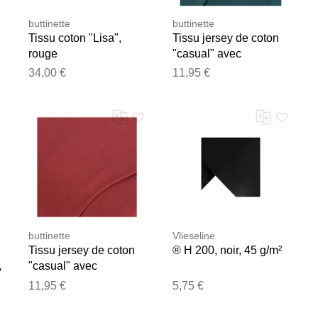
buttinette
buttinette
Tissu coton "Lisa",
Tissu jersey de coton
rouge
"casual" avec
élasthanne, pétrole
34,00 €
11,95 €
buttinette
Vlieseline
Tissu jersey de coton
® H 200, noir, 45 g/m²
,
"casual" avec
élasthanne, bordeaux
11,95 €
5,75 €