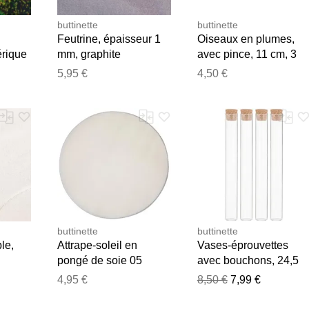
buttinette
buttinette
Feutrine, épaisseur 1
Oiseaux en plumes,
rique
mm, graphite
avec pince, 11 cm, 3
in",
pièces
5,95 €
4,50 €
e Ria
buttinette
buttinette
le,
Attrape-soleil en
Vases-éprouvettes
pongé de soie 05
avec bouchons, 24,5
"cercle", 20 cm Ø
cm, 3 cm Ø, 4 pièces
4,95 €
8,50 €
7,99 €