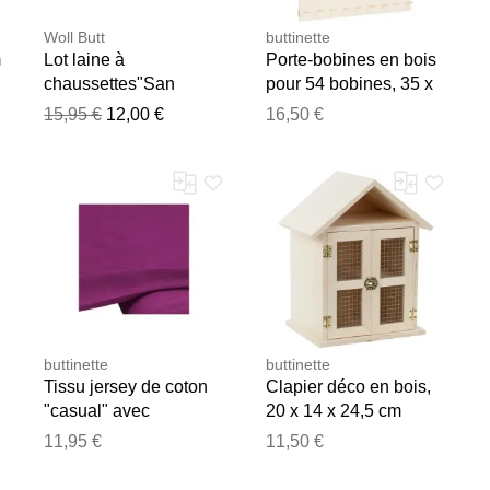
Woll Butt
buttinette
m
Lot laine à
Porte-bobines en bois
chaussettes"San
pour 54 bobines, 35 x
Felipe", 300 g
50 cm
15,95 €
12,00 €
16,50 €
e les publier.
buttinette
buttinette
Tissu jersey de coton
Clapier déco en bois,
"casual" avec
20 x 14 x 24,5 cm
élasthanne, mûre
11,95 €
11,50 €