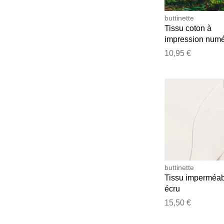
buttinette
Tissu coton à
impression numé
"branches de sap
10,95 €
vert/coloré, séri
buttinette
Tissu imperméab
écru
15,50 €