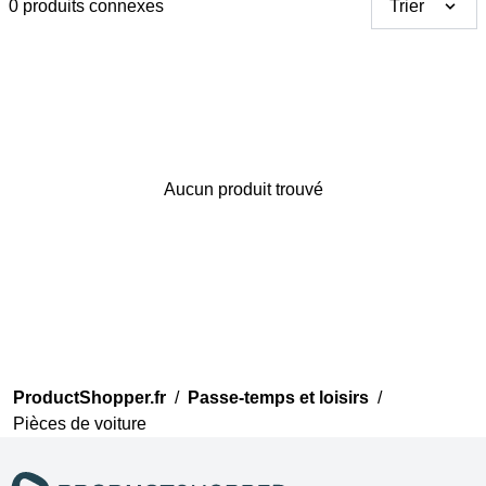
0 produits connexes
Trier
Aucun produit trouvé
Merci pour votre avis
Notre équipe va maintenant
examiner vos commentaires
avant de les publier.
ProductShopper.fr
/
Passe-temps et loisirs
/
Pièces de voiture