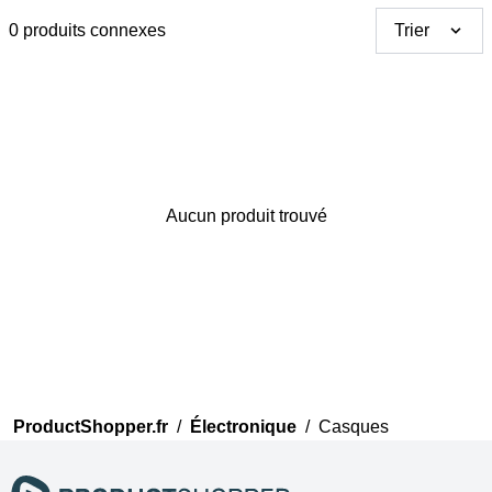
0 produits connexes
Trier
Aucun produit trouvé
Merci pour votre avis
Notre équipe va maintenant
examiner vos commentaires
avant de les publier.
ProductShopper.fr
/
Électronique
/
Casques