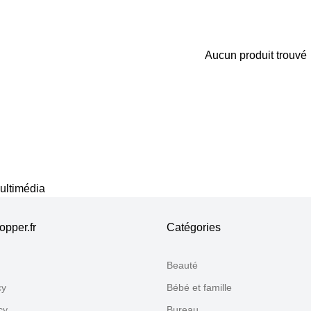
Aucun produit trouvé
Merci pour votre avis
Notre équipe va maintenant examiner vos commentaires avant d
multimédia
pper.fr
Catégories
Beauté
cy
Bébé et famille
cy
Bureau