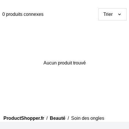
0 produits connexes
Trier
Merci pour votre avis
Aucun produit trouvé
Notre équipe va maintenant
examiner vos commentaires
avant de les publier.
ProductShopper.fr
/
Beauté
/
Soin des ongles