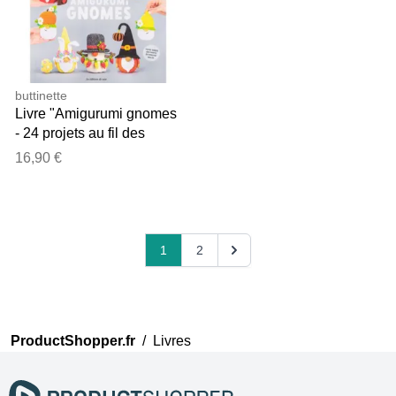
buttinette
Livre "Amigurumi gnomes
- 24 projets au fil des
saisons"
16,90 €
1
2
ProductShopper.fr
/
Livres