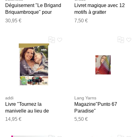
Déguisement "Le Brigand
Livret magique avec 12
Briquambroque" pour
motifs à gratter
enfants
"dinosaures et dragons"
30,95 €
7,50 €
addi
Lang Yarns
Livre "Tournez la
Magazine"Punto 67
manivelle au lieu de
Paradise"
tricoter" pour le tricotin
14,95 €
5,50 €
Express Kingsize de