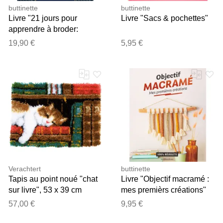
buttinette
buttinette
Livre "21 jours pour
Livre "Sacs & pochettes"
apprendre à broder:
Programme complet et
19,90 €
5,95 €
modèles à réaliser"
Verachtert
buttinette
Tapis au point noué "chat
Livre "Objectif macramé :
sur livre", 53 x 39 cm
mes premièrs créations"
57,00 €
9,95 €