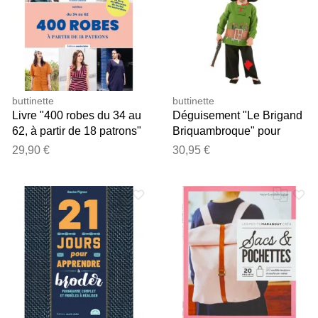
Notre équipe va maintenant
examiner vos commentaires
avant de les publier.
buttinette
buttinette
Livre "400 robes du 34 au
Déguisement "Le Brigand
62, à partir de 18 patrons"
Briquambroque" pour
enfants
29,90 €
30,95 €