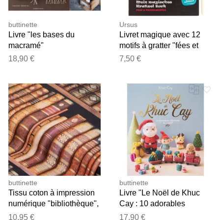
buttinette
Ursus
Livre "les bases du
Livret magique avec 12
macramé"
motifs à gratter "fées et
princesses"
18,90 €
7,50 €
buttinette
buttinette
Tissu coton à impression
Livre "Le Noël de Khuc
numérique "bibliothèque",
Cay : 10 adorables
marron/coloré, série Ria
créations au crochet"
10,95 €
17,90 €