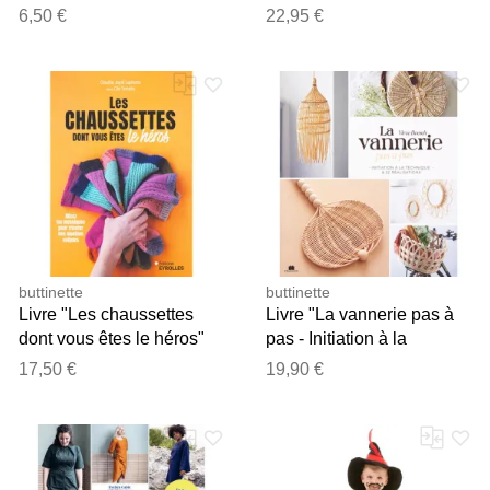
6,50 €
22,95 €
buttinette
buttinette
Livre "Les chaussettes
Livre "La vannerie pas à
dont vous êtes le héros"
pas - Initiation à la
technique & 22
17,50 €
19,90 €
réalisations"
Merci pour votre avis