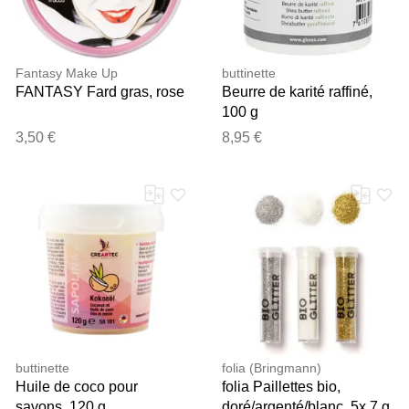
Fantasy Make Up
buttinette
FANTASY Fard gras, rose
Beurre de karité raffiné,
100 g
3,50 €
8,95 €
buttinette
folia (Bringmann)
Huile de coco pour
folia Paillettes bio,
savons, 120 g
doré/argenté/blanc, 5x 7 g