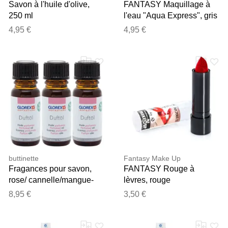
Savon à l'huile d'olive,
FANTASY Maquillage à
250 ml
l'eau "Aqua Express", gris
4,95 €
4,95 €
buttinette
Fantasy Make Up
Fragances pour savon,
FANTASY Rouge à
rose/ cannelle/mangue-
lèvres, rouge
papaye, 3 x 10 ml
8,95 €
3,50 €
Merci pour votre avis