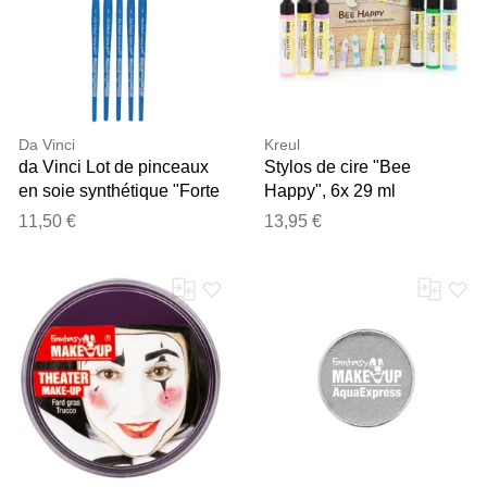
Da Vinci
Kreul
da Vinci Lot de pinceaux
Stylos de cire "Bee
en soie synthétique "Forte
Happy", 6x 29 ml
Basic", 5 pièces
11,50 €
13,95 €