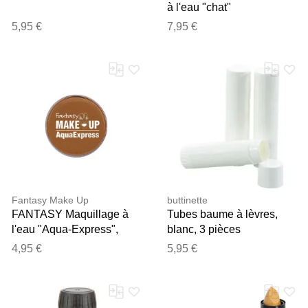
à l'eau "chat"
5,95 €
7,95 €
Fantasy Make Up
buttinette
FANTASY Maquillage à
Tubes baume à lèvres,
l'eau "Aqua-Express",
blanc, 3 pièces
marron clair
4,95 €
5,95 €