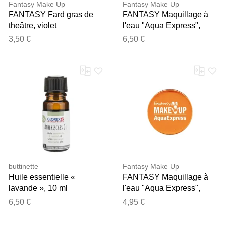
Fantasy Make Up
Fantasy Make Up
FANTASY Fard gras de
FANTASY Maquillage à
theâtre, violet
l'eau "Aqua Express",
argenté
3,50 €
6,50 €
buttinette
Fantasy Make Up
Huile essentielle «
FANTASY Maquillage à
lavande », 10 ml
l'eau "Aqua Express",
orange
6,50 €
4,95 €