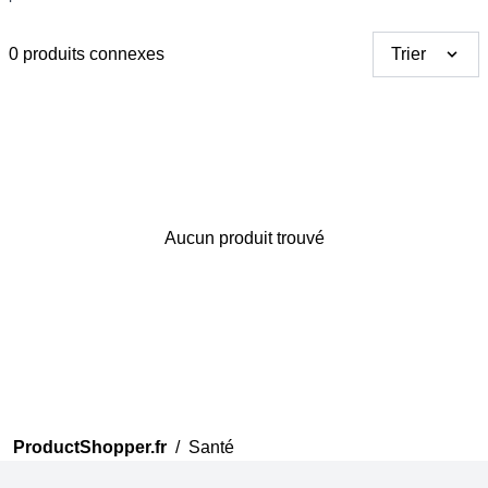
0 produits connexes
Trier
Merci pour votre avis
Aucun produit trouvé
Notre équipe va maintenant
examiner vos commentaires
avant de les publier.
ProductShopper.fr
/
Santé