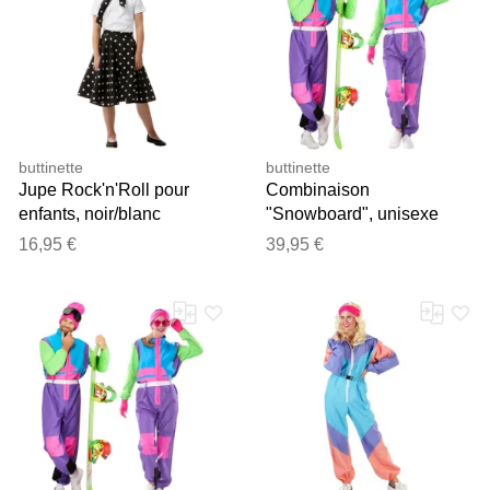
buttinette
buttinette
Jupe Rock'n'Roll pour
Combinaison
enfants, noir/blanc
"Snowboard", unisexe
16,95 €
39,95 €
Merci pour votre avis
Notre équipe va maintenant
examiner vos commentaires
avant de les publier.