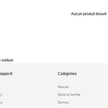
Aucun produit trouvé
Merci pour votre avis
Notre équipe va maintenant examiner vos commentaires avant d
 voiture
pper.fr
Catégories
Beauté
cy
Bébé et famille
cy
Bureau