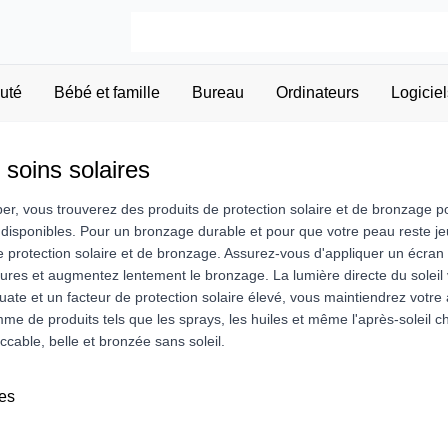
uté
Bébé et famille
Bureau
Ordinateurs
Logiciel
 soins solaires
r, vous trouverez des produits de protection solaire et de bronzage
isponibles. Pour un bronzage durable et pour que votre peau reste jeune
e protection solaire et de bronzage. Assurez-vous d'appliquer un écran
rûlures et augmentez lentement le bronzage. La lumière directe du soleil 
uate et un facteur de protection solaire élevé, vous maintiendrez votr
me de produits tels que les sprays, les huiles et même l'après-soleil 
cable, belle et bronzée sans soleil.
es