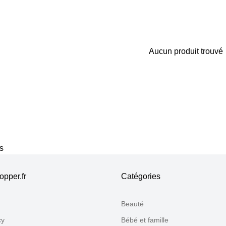
Aucun produit trouvé
Merci pour votre avis
Notre équipe va maintenant examiner vos commentaires avant d
s
pper.fr
Catégories
Beauté
cy
Bébé et famille