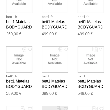
bett1.fr
bett1.fr
bett1.fr
bett1 Matelas
bett1 Matelas
bett1 Matelas
BODYGUARD
BODYGUARD
BODYGUARD
®, fermeté
®, fermeté
®, fermeté
269,00 €
499,00 €
499,00 €
moyenne (H3),
moyenne (H3),
moyenne (H3),
90x200
160x220
180x190
Merci pour votre avis
bett1.fr
bett1.fr
bett1.fr
Notre équipe va maintenant
bett1 Matelas
bett1 Matelas
bett1 Matelas
examiner vos commentaires
BODYGUARD
BODYGUARD
BODYGUARD
avant de les publier.
®, fermeté
®, fermeté
®, fermeté
589,00 €
399,00 €
549,00 €
moyenne (H3),
moyenne (H3),
moyenne (H3),
200x210
140x220
180x220