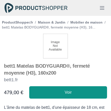
ProductShopper.fr
/
Maison & Jardin
/
Mobilier de maison
/
bett1 Matelas BODYGUARD®, fermeté moyenne (H3), 16...
bett1 Matelas BODYGUARD®, fermeté
moyenne (H3), 160x200
bett1.fr
479,00 €
Voir
Product information
Description
L'âme du matelas de bett1, d'une épaisseur de 18 cm, est