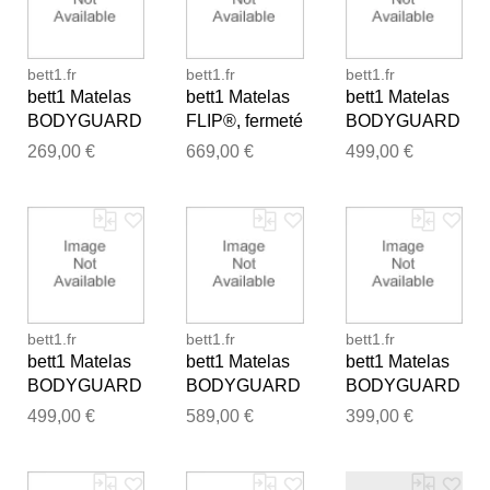
bett1.fr
bett1.fr
bett1.fr
bett1 Matelas
bett1 Matelas
bett1 Matelas
BODYGUARD
FLIP®, fermeté
BODYGUARD
®, fermeté
moyenne (H3),
®, fermeté
269,00 €
669,00 €
499,00 €
moyenne (H3),
180x200
moyenne (H3),
90x200
160x220
Merci pour votre avis
bett1.fr
bett1.fr
bett1.fr
Notre équipe va maintenant
bett1 Matelas
bett1 Matelas
bett1 Matelas
examiner vos commentaires
BODYGUARD
BODYGUARD
BODYGUARD
avant de les publier.
®, fermeté
®, fermeté
®, fermeté
499,00 €
589,00 €
399,00 €
moyenne (H3),
moyenne (H3),
moyenne (H3),
180x190
200x210
140x220