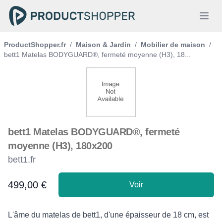
ProductShopper.fr
/
Maison & Jardin
/
Mobilier de maison
/
bett1 Matelas BODYGUARD®, fermeté moyenne (H3), 18...
bett1 Matelas BODYGUARD®, fermeté
moyenne (H3), 180x200
bett1.fr
499,00 €
Voir
Product information
Description
L'âme du matelas de bett1, d'une épaisseur de 18 cm, est