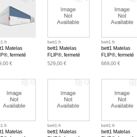
t1.fr
bett1.fr
bett1.fr
t1 Matelas
bett1 Matelas
bett1 Matelas
IP®, fermeté
FLIP®, fermeté
FLIP®, fermeté
yenne (H3),
moyenne (H3),
moyenne (H3),
9,00 €
529,00 €
669,00 €
Merci pour votre avis
0x210
140x190
180x200
Notre équipe va maintenant examiner vos commentaires avant d
t1.fr
bett1.fr
bett1.fr
t1 Matelas
bett1 Matelas
bett1 Matelas