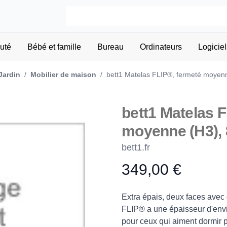
uté
Bébé et famille
Bureau
Ordinateurs
Logiciel
Jardin
/
Mobilier de maison
/
bett1 Matelas FLIP®, fermeté moyen
bett1 Matelas 
moyenne (H3),
bett1.fr
349,00 €
Product information
Description
Extra épais, deux faces avec
FLIP® a une épaisseur d'enviro
pour ceux qui aiment dormir 