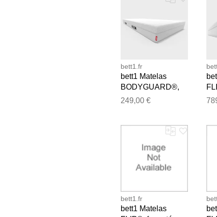
bett1.fr
bet
bett1 Matelas
bet
BODYGUARD®,
FL
fermeté moyenne
mo
249,00 €
78
(H3), 80x200
18
bett1.fr
bet
bett1 Matelas
bet