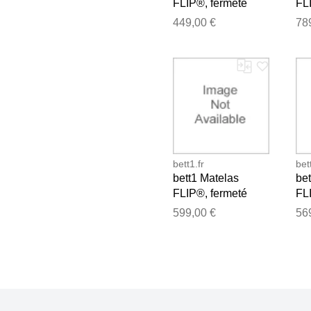
FLIP®, fermeté
FL
moyenne (H3),
mo
449,00 €
78
120x200
20
bett1.fr
bet
bett1 Matelas
bet
FLIP®, fermeté
FL
moyenne (H3),
mo
599,00 €
56
160x200
14