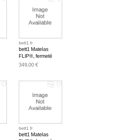
bett1.fr
bett1 Matelas
FLIP®, fermeté
moyenne (H3),
349,00 €
90x200
e les publier.
bett1.fr
bett1 Matelas