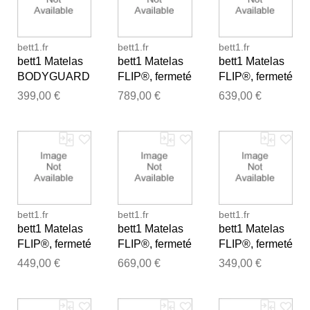
bett1.fr
bett1.fr
bett1.fr
bett1 Matelas
bett1 Matelas
bett1 Matelas
BODYGUARD
FLIP®, fermeté
FLIP®, fermeté
®, fermeté
moyenne (H3),
moyenne (H3),
399,00 €
789,00 €
639,00 €
moyenne (H3),
200x200
160x210
140x210
Merci pour votre avis
bett1.fr
bett1.fr
bett1.fr
Notre équipe va maintenant
bett1 Matelas
bett1 Matelas
bett1 Matelas
examiner vos commentaires
FLIP®, fermeté
FLIP®, fermeté
FLIP®, fermeté
avant de les publier.
moyenne (H3),
moyenne (H3),
moyenne (H3),
449,00 €
669,00 €
349,00 €
120x200
180x200
90x200