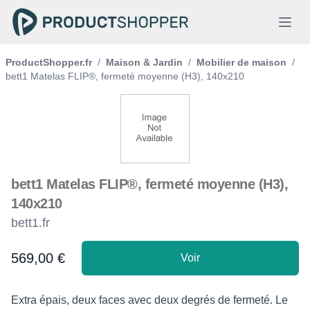
ProductShopper.fr
/
Maison & Jardin
/
Mobilier de maison
/
bett1 Matelas FLIP®, fermeté moyenne (H3), 140x210
bett1 Matelas FLIP®, fermeté moyenne (H3),
140x210
bett1.fr
569,00 €
Voir
Product information
Description
Extra épais, deux faces avec deux degrés de fermeté. Le