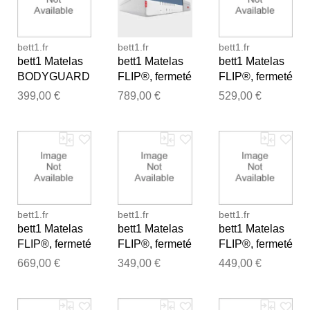
bett1.fr
bett1.fr
bett1.fr
bett1 Matelas
bett1 Matelas
bett1 Matelas
BODYGUARD
FLIP®, fermeté
FLIP®, fermeté
®, fermeté
moyenne (H3),
moyenne (H3),
399,00 €
789,00 €
529,00 €
moyenne (H3),
180x210
140x190
140x220
Merci pour votre avis
bett1.fr
bett1.fr
bett1.fr
Notre équipe va maintenant
bett1 Matelas
bett1 Matelas
bett1 Matelas
examiner vos commentaires
FLIP®, fermeté
FLIP®, fermeté
FLIP®, fermeté
avant de les publier.
moyenne (H3),
moyenne (H3),
moyenne (H3),
669,00 €
349,00 €
449,00 €
180x200
90x200
120x200