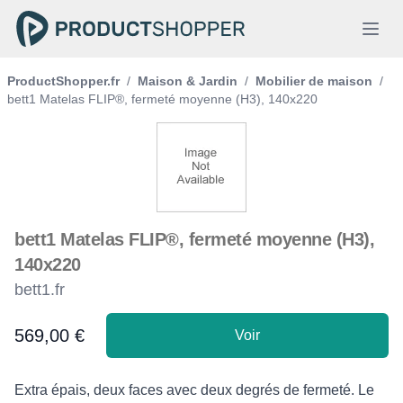
ProductShopper.fr
/
Maison & Jardin
/
Mobilier de maison
/
bett1 Matelas FLIP®, fermeté moyenne (H3), 140x220
bett1 Matelas FLIP®, fermeté moyenne (H3),
140x220
bett1.fr
569,00 €
Voir
Product information
Description
Extra épais, deux faces avec deux degrés de fermeté. Le