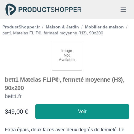
ProductShopper.fr
/
Maison & Jardin
/
Mobilier de maison
/
bett1 Matelas FLIP®, fermeté moyenne (H3), 90x200
bett1 Matelas FLIP®, fermeté moyenne (H3),
90x200
bett1.fr
349,00 €
Voir
Product information
Description
Extra épais, deux faces avec deux degrés de fermeté. Le