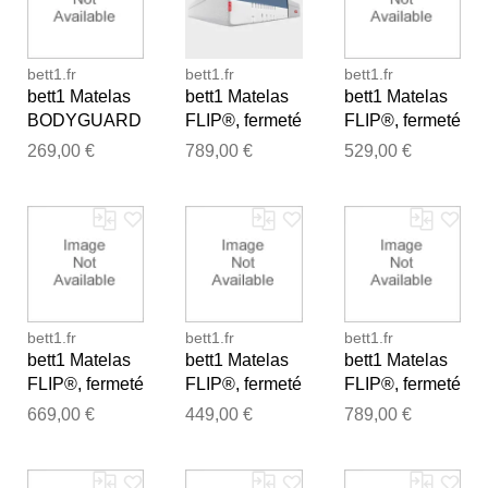
bett1.fr
bett1.fr
bett1.fr
bett1 Matelas
bett1 Matelas
bett1 Matelas
BODYGUARD
FLIP®, fermeté
FLIP®, fermeté
®, fermeté
moyenne (H3),
moyenne (H3),
269,00 €
789,00 €
529,00 €
moyenne (H3),
180x210
140x190
90x200
Merci pour votre avis
bett1.fr
bett1.fr
bett1.fr
Notre équipe va maintenant
bett1 Matelas
bett1 Matelas
bett1 Matelas
examiner vos commentaires
FLIP®, fermeté
FLIP®, fermeté
FLIP®, fermeté
avant de les publier.
moyenne (H3),
moyenne (H3),
moyenne (H3),
669,00 €
449,00 €
789,00 €
180x200
120x200
200x200