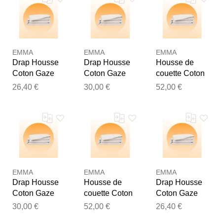
examiner vos commentaires
avant de les publier.
EMMA
EMMA
EMMA
Drap Housse
Drap Housse
Housse de
Coton Gaze
Coton Gaze
couette Coton
90x190 - Gris
140x200 - Gris
Gaze 240x260
26,40 €
30,00 €
52,00 €
Fonce
Fonce
- Gris Fonce
EMMA
EMMA
EMMA
Drap Housse
Housse de
Drap Housse
Coton Gaze
couette Coton
Coton Gaze
140x200 - Gris
Gaze 240x220
90x200 - Gris
30,00 €
52,00 €
26,40 €
clair
- Gris Clair
clair