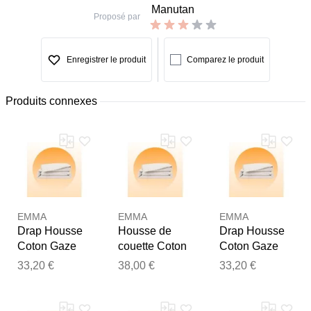
Manutan
Proposé par
Enregistrer le produit
Comparez le produit
Produits connexes
EMMA
EMMA
EMMA
Drap Housse
Housse de
Drap Housse
Coton Gaze
couette Coton
Coton Gaze
200x200 - Gris
Gaze 140x200
200x200 - Gris
33,20 €
38,00 €
33,20 €
clair
- Gris Clair
Fonce
Merci pour votre avis
Notre équipe va maintenant