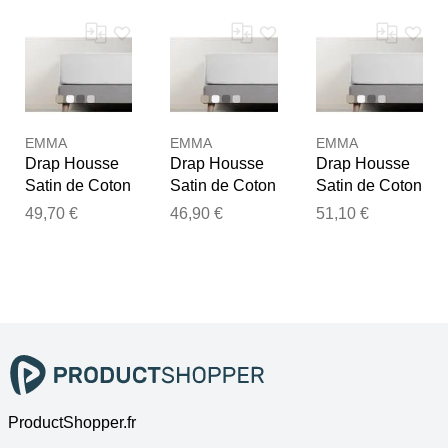
EMMA
EMMA
EMMA
Drap Housse
Drap Housse
Drap Housse
Satin de Coton
Satin de Coton
Satin de Coton
Emma
Emma
Emma
49,70 €
46,90 €
51,10 €
160x200 - Gris
140x190 - Gris
180x200 - Gris
Foncé
Clair
Clair
ProductShopper.fr