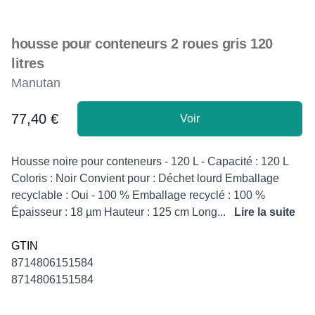
housse pour conteneurs 2 roues gris 120
litres
Manutan
77,40 €
Voir
Product information
Description
Housse noire pour conteneurs - 120 L - Capacité : 120 L
Coloris : Noir Convient pour : Déchet lourd Emballage
recyclable : Oui - 100 % Emballage recyclé : 100 %
Épaisseur : 18 µm Hauteur : 125 cm Long...
Lire la suite
GTIN
8714806151584
8714806151584