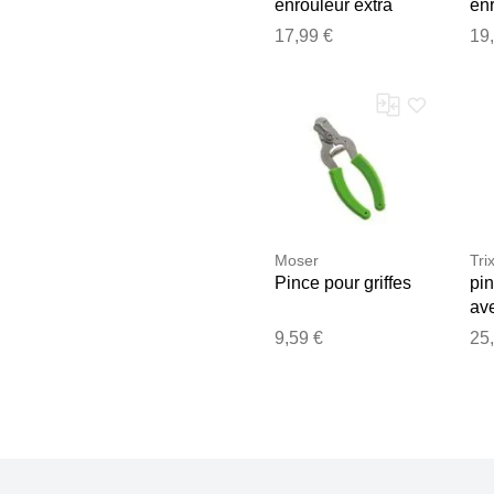
enrouleur extra
enr
longue M
lo
17,99 €
19
Moser
Tri
Pince pour griffes
pi
av
té
9,59 €
25