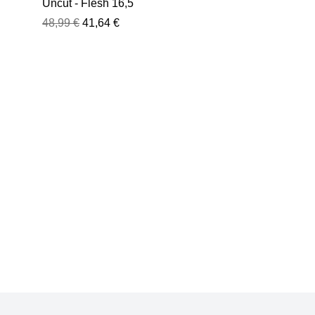
Uncut - Flesh 16,5
cm
48,99 €
41,64 €