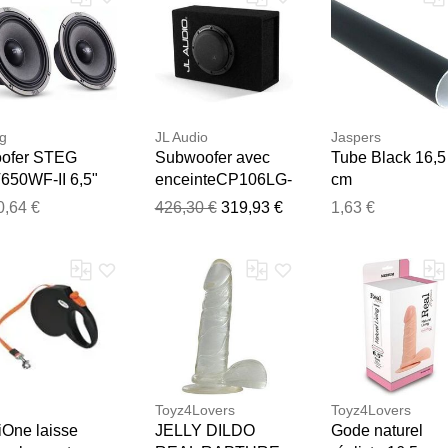
g
JL Audio
Jaspers
ofer STEG
Subwoofer avec
Tube Black 16,5
650WF-II 6,5"
enceinteCP106LG-
cm
,5 cm) Masori
W3V3 16,5 cm
0,64 €
426,30 €
319,93 €
1,63 €
Merci pour votre avis
Notre équipe va maintenant examiner vos commentaires avant d
Toyz4Lovers
Toyz4Lovers
iOne laisse
JELLY DILDO
Gode naturel