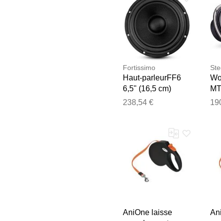
Fortissimo
Ste
Haut-parleurFF6
Wo
6,5" (16,5 cm)
MT
Masori
(16
238,54 €
19
AniOne laisse
An