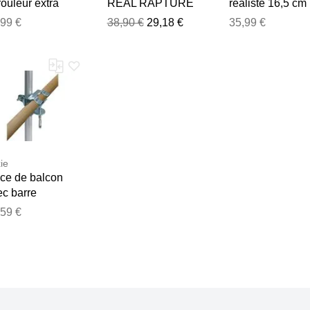
ouleur extra
REAL RAPTURE
réaliste 16,5 cm
ngue L
CLEAR 16,5 cm
Real Rapture
,99 €
38,90 €
29,18 €
35,99 €
xie
nce de balcon
ec barre
lescopique
,59 €