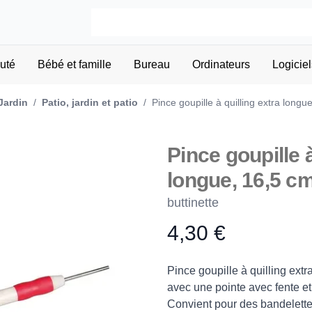
uté
Bébé et famille
Bureau
Ordinateurs
Logiciel
Jardin
/
Patio, jardin et patio
/
Pince goupille à quilling extra longu
Pince goupille à
longue, 16,5 c
buttinette
4,30 €
Product information
Description
Pince goupille à quilling ext
avec une pointe avec fente et
Convient pour des bandelett