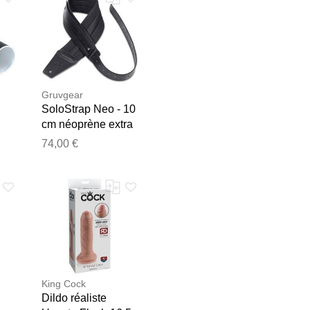
Gruvgear
SoloStrap Neo - 10
cm néoprène extra
longue - Black
74,00 €
e les publier.
King Cock
Dildo réaliste