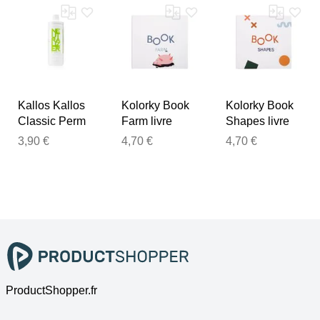
boucles
permanente
pour des
durables 1000
pour des
boucles
ml
boucles
durables 100
durables 1000
ml
ml
Kallos Kallos
Kolorky Book
Kolorky Book
Classic Perm
Farm livre
Shapes livre
Neutralizer
tournant pour
tournant pour
3,90 €
4,70 €
4,70 €
fixateur
enfant 1 pcs
enfant 1 pcs
permanente
pour des
boucles
durables 500
ml
ProductShopper.fr