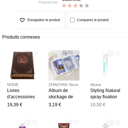
Proposé par
Enregistrer le produit
Comparez le produit
Produits connexes
NONE
ZHAOYAN Store
Alcina
Livres
Album de
Styling Natural
d'accessoires
stockage de
spray fixation
de
photos de
durable 200 ml
19,39 €
3,19 €
10,50 €
photographie
grande
de café pour
capacité,
Merci pour votre avis
décorer le
organisateur
Notre équipe va maintenant