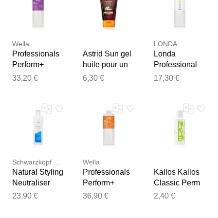
bureau et la
de matériel PP
examiner vos commentaires
maison de la
étanche, livre
avant de les publier.
salle d'étude,
pour Photos,
Brown_C
Documents,
cartes,
Wella
LONDA
Durable, haute
Professionals
Astrid Sun gel
Londa
qualité
Perform+
huile pour un
Professional
fixateur
bronzage
Curl
33,20 €
6,30 €
17,30 €
permanente
rapide et
Neutralizer
pour des
durable 150 ml
fixateur
boucles
permanente
durables 1000
pour des
ml
boucles
durables 1000
ml
Schwarzkopf Professional
Wella
Natural Styling
Professionals
Kallos Kallos
Neutraliser
Perform+
Classic Perm
fixateur
Straightener
Neutralizer
23,90 €
36,90 €
2,40 €
permanente
Neutralizer
fixateur
pour des
fixateur
permanente