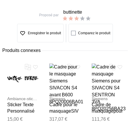
buttinette
Proposé par
Enregistrer le produit
Comparez le produit
Produits connexes
Ambiance-sticker
Siemens
Siemens
Sticker Texte
Cadre pour le
Cadre de
Personnalisé
masquageSIV
masquagepour
Marqueur
ACON S4
SIVACON S4
15,00 €
317,07 €
111,76 €
avant B600
SENTRON
Merci pour votre avis