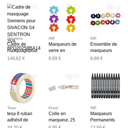
8PQ20006BA
3VA
Notre équipe va maintenant
01
8PQ20256BA
examiner vos commentaires
23
avant de les publier.
Siemens
INF
INF
Cadre de
Marqueurs de
Ensemble de
masquagepour
verre en
marqueurs
SIVACON S4
silicone - Lot
pour verres à
148,62 €
8,89 €
8,89 €
SENTRON
de 6
vin - 12
3VA
marqueurs
couleurs,
8PQ20258BA
multicolores
marqueurs en
14
fleur de prunier
silicone forme
réutilisables
fleur de prunier
pour fêtes,
avec étui
mariages et
plastique
Tesa
Kreul
INF
tesa 8 ruban
Colle en
Marqueurs
adhésif de
marqueur, 25
Permanents
masquage
ml
Pointe Fine
34,20 €
6,95 €
13,69 €