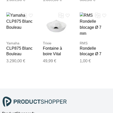
cm (Filtre à
cm (Filtre à
Bouleau"
sable)
sable)
Yamaha
Trixie
RMS
CLP875 Blanc
Fontaine à
Rondelle
Bouleau
boire Vital
blocage Ø 7
Flow Mini,
mm
3.290,00 €
49,99 €
1,00 €
céramique, 0,8
l/ø 24×10 cm,
blanc