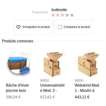
buttinette
Proposé par
Enregistrer le produit
Comparez le produit
Produits connexes
WIDU
WIDU
Bâche d'hiver
Universalmühl
Widukind Mod.
piscine bois
e Mod. 3 -
1 - Moulin à
CRISTALINE
Moulin à farine
farine en bois
396,04 €
613,61 €
443,11 €
Ø 400 cm
en bois de
de bouleau -
Merci pour votre avis