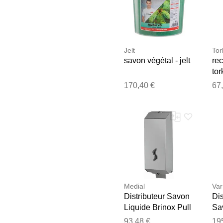
Jelt
Tor
savon végétal - jelt
re
to
170,40 €
67
Medial
Var
Distributeur Savon
Dis
Liquide Brinox Pull
Sav
- Brillant
Hd
93,48 €
19