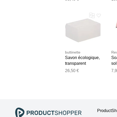
buttinette
Rev
Savon écologique,
So
transparent
sol
tei
26,50 €
7,9
5 g
ProductSho