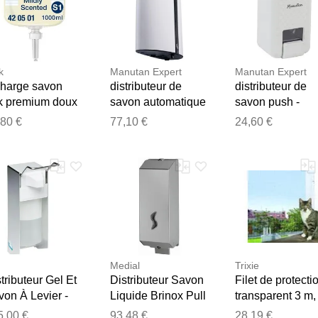
k
Manutan Expert
Manutan Expert
charge savon
distributeur de
distributeur de
rk premium doux
savon automatique
savon push -
- compatible gel -
compatible gel -
,80 €
77,10 €
24,60 €
manutan
manutan
Merci pour votre avis
Notre équipe va maintenant examiner vos commentaires avant d
Medial
Trixie
tributeur Gel Et
Distributeur Savon
Filet de protecti
on À Levier -
Liquide Brinox Pull
transparent 3 m,
s30
- Brossé
m
5,00 €
93,48 €
28,19 €