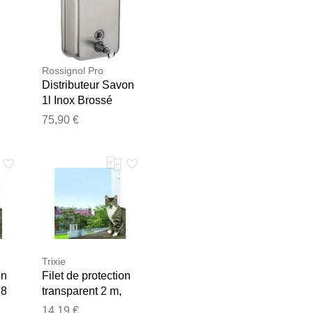
Rossignol Pro
Distributeur Savon
1l Inox Brossé
75,90 €
e les publier.
Trixie
on
Filet de protection
 8
transparent 2 m,
1,5 m
14,19 €