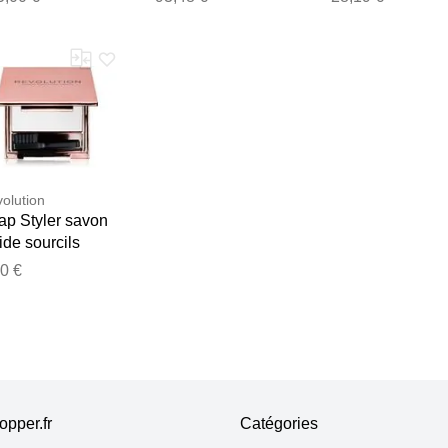
olution
ap Styler savon
ide sourcils
nte Transparent
0 €
pper.fr
Catégories