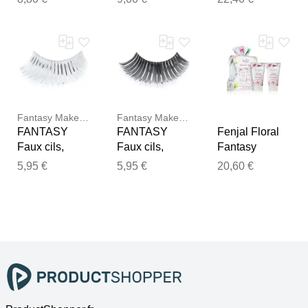
lèvres teinte
argent
argent
Sweet Fantasy
neutralisant
neutralisant
3.6 ml
300 ml
1000 ml
Fantasy Make Up
Fantasy Make Up
FANTASY
FANTASY
Fenjal Floral
Faux cils,
Faux cils,
Fantasy
blanc/argent
noir/argent
Coffret cadeau
5,95 €
5,95 €
20,60 €
corps