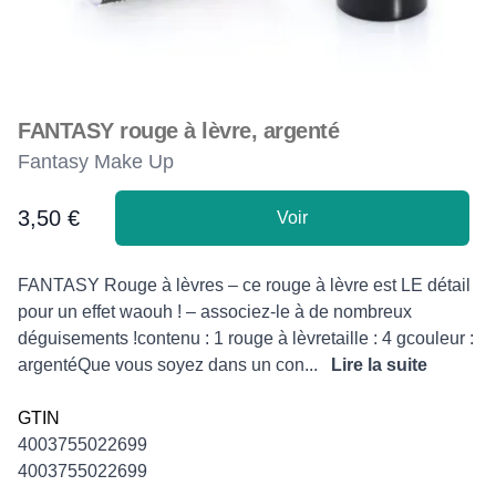
FANTASY rouge à lèvre, argenté
Fantasy Make Up
3,50 €
Voir
Product information
Description
FANTASY Rouge à lèvres – ce rouge à lèvre est LE détail
pour un effet waouh ! – associez-le à de nombreux
déguisements !contenu : 1 rouge à lèvretaille : 4 gcouleur :
argentéQue vous soyez dans un con...
Lire la suite
GTIN
4003755022699
4003755022699