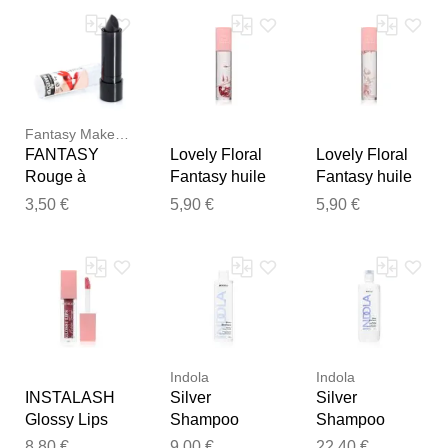
Notre équipe va maintenant
examiner vos commentaires
avant de les publier.
Fantasy Make Up
FANTASY
Lovely Floral
Lovely Floral
Rouge à
Fantasy huile
Fantasy huile
lèvres, noir
à lèvres teinte
à lèvres teinte
3,50 €
5,90 €
5,90 €
02 6 g
01 6 g
Indola
Indola
INSTALASH
Silver
Silver
Glossy Lips
Shampoo
Shampoo
brillant à
shampoing
shampoing
8,80 €
9,00 €
22,40 €