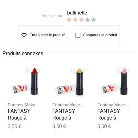
buttinette
Proposé par
Enregistrer le produit
Comparez le produit
Produits connexes
Fantasy Make Up
Fantasy Make Up
Fantasy Make Up
FANTASY
FANTASY
FANTASY
Rouge à
Rouge à
Rouge à
lèvres, rouge
lèvres, doré
lèvres, rose
3,50 €
3,50 €
3,50 €
Merci pour votre avis