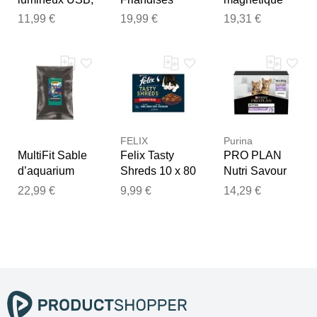
XS-XL 70 cm/ø
légères 10 x
effaçable 10
11,99 €
19,99 €
19,31 €
10 mm vert
400 g Pur
mm x 10 m
bœuf
rouge -
manutan
FELIX
Purina
MultiFit Sable
Felix Tasty
PRO PLAN
d’aquarium
Shreds 10 x 80
Nutri Savour
noir 0,5 - 0,6
g Variété de
Junior Dindon
22,99 €
9,99 €
14,29 €
mm 10 kg
saveurs du
10 x 85 g
pays