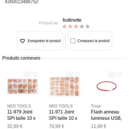
4260013488752
buttinette
Proposé par
Enregistrer le produit
Comparez le produit
Produits connexes
NEO TOOLS
NEO TOOLS
Trixie
11-979 Joint
11-971 Joint
Flash anneau
SPI taille 10 x
SPI taille 10 x
lumineux USB,
(5x10x1 mm),
(5x9x1.0 mm),
XS-XL 70 cm/ø
32,99 €
70,99 €
11,99 €
Merci pour votre avis