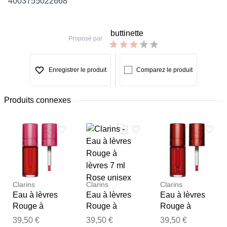
4003755022668
buttinette
Proposé par
Enregistrer le produit
Comparez le produit
Produits connexes
Clarins
Clarins
Clarins
Eau à lèvres
Eau à lèvres
Eau à lèvres
Rouge à
Rouge à
Rouge à
lèvres 7 ml
lèvres 7 ml
lèvres 7 ml
39,50 €
39,50 €
39,50 €
Merci pour votre avis