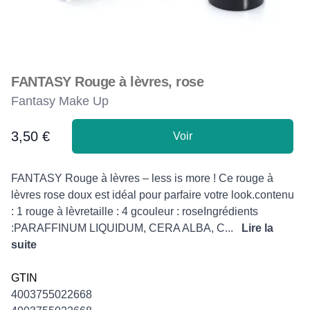
FANTASY Rouge à lèvres, rose
Fantasy Make Up
3,50 €
Voir
Product information
Description
FANTASY Rouge à lèvres – less is more ! Ce rouge à
lèvres rose doux est idéal pour parfaire votre look.contenu
: 1 rouge à lèvretaille : 4 gcouleur : roseIngrédients
:PARAFFINUM LIQUIDUM, CERA ALBA, C...
Lire la
suite
GTIN
4003755022668