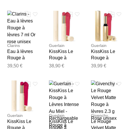
Rose unisex
Rose unisex
Rose unisex
Notre équipe va maintenant
examiner vos commentaires
avant de les publier.
Clarins
Guerlain
Guerlain
Eau à lèvres
KissKiss Le
KissKiss Le
Rouge à
Rouge à
Rouge à
lèvres 7 ml Or
Lèvres Intense
Lèvres Intense
39,50 €
38,90 €
39,99 €
rose unisex
Au Miel -
Au Miel -
Recharge
Rechargeable
Rouge à
Rouge à
lèvres 1.85 g
lèvres 1.85 g
Rose unisex
Rose unisex
Guerlain
Guerlain
Givenchy
KissKiss Le
KissKiss Le
Le Rouge
Rouge à
Rouge à
Velvet Matte