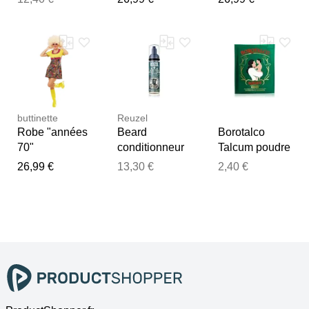
couches en
tissu 70 x 70
cm Mint 3 pcs
buttinette
Reuzel
Robe "années
Beard
Borotalco
70"
conditionneur
Talcum poudre
pour barbe 70
corps 70 g
26,99 €
13,30 €
2,40 €
ml