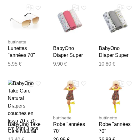
nettoyantes
Black/Green 1
Blue/Pink 1
Notre équipe va maintenant
pour lunettes
pcs
pcs
examiner vos commentaires
20 pcs
avant de les publier.
buttinette
Lunettes
BabyOno
BabyOno
"années 70"
Diaper Super
Diaper Super
Soft couches
Soft couches
5,95 €
9,90 €
10,80 €
en tissu Pink
en tissu Grey
70 × 70 cm 3
70 × 70 cm 3
pcs
pcs
buttinette
buttinette
BabyOno Take
Robe "années
Robe "années
Care Natural
70"
70"
Diapers
12,40 €
26,99 €
26,99 €