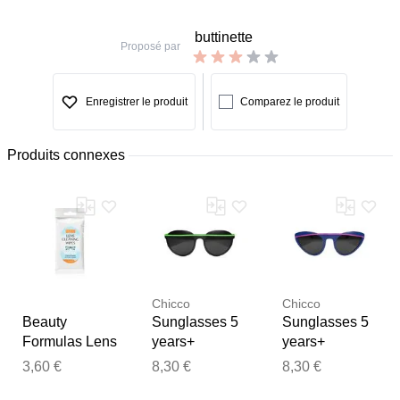
buttinette
Proposé par
Enregistrer le produit
Comparez le produit
Produits connexes
Chicco
Chicco
Beauty
Sunglasses 5
Sunglasses 5
Formulas Lens
years+
years+
Cleaning
lunettes de
lunettes de
3,60 €
8,30 €
8,30 €
lingettes
soleil Boy
soleil Girl
Merci pour votre avis