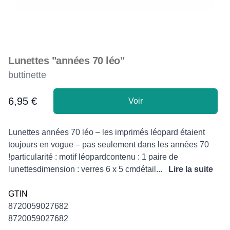
Lunettes "années 70 léo"
buttinette
6,95 €
Voir
Product information
Description
Lunettes années 70 léo – les imprimés léopard étaient
toujours en vogue – pas seulement dans les années 70
!particularité : motif léopardcontenu : 1 paire de
lunettesdimension : verres 6 x 5 cmdétail...
Lire la suite
GTIN
8720059027682
8720059027682