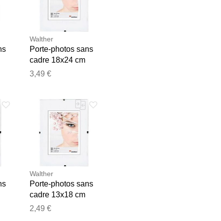
Walther
ns
Porte-photos sans
cadre 18x24 cm
3,49 €
e les publier.
Walther
ns
Porte-photos sans
cadre 13x18 cm
antireflet
2,49 €