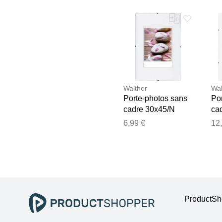
Walther
Wal
Porte-photos sans
Po
cadre 30x45/N
ca
ant
6,99 €
12
ProductSho