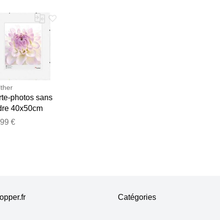
ther
rte-photos sans
dre 40x50cm
ireflet
,99 €
pper.fr
Catégories