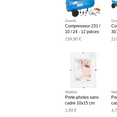
Guede
Gu
Compresseur 231 /
Co
10 / 24 - 12 pièces
301
12
159,90 €
21
Walther
Wal
Porte-photos sans
Po
cadre 10x15 cm
ca
1,99 €
4,7