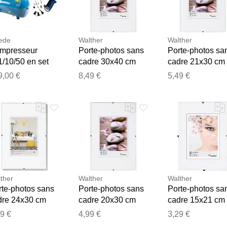
ede
Walther
Walther
mpresseur
Porte-photos sans
Porte-photos sa
/10/50 en set
cadre 30x40 cm
cadre 21x30 cm
 pièces
9,00 €
8,49 €
5,49 €
Merci pour votre avis
Notre équipe va maintenant examiner vos commentaires avant d
ther
Walther
Walther
rte-photos sans
Porte-photos sans
Porte-photos sa
dre 24x30 cm
cadre 20x30 cm
cadre 15x21 cm
9 €
4,99 €
3,29 €