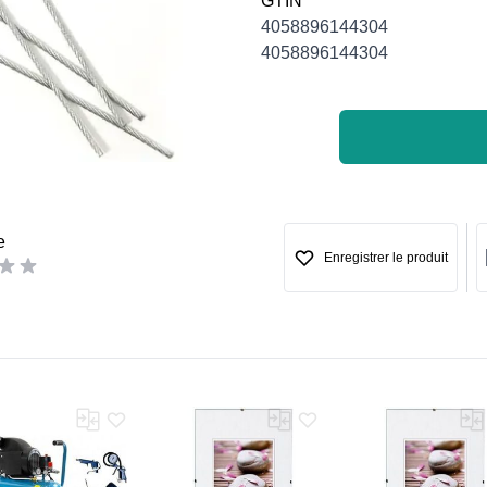
GTIN
4058896144304
4058896144304
e
Enregistrer le produit