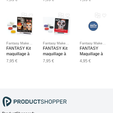
»
& vache"
Fantasy Make Up
Fantasy Make Up
Fantasy Make Up
FANTASY Kit
FANTASY Kit
FANTASY
maquillage à
maquillage à
Maquillage à
l'eau "monde
l'eau "masque
l'eau "Aqua
7,95 €
7,95 €
4,95 €
animal"
mortuaire
Express", bleu
mexicain"