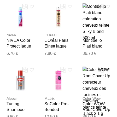
Notre équipe va maintenant
examiner vos commentaires
avant de les publier.
Nivea
L'Oréal
NIVEA Color
L’Oréal Paris
Montibello
Protect laque
Elnett laque
Plati blanc
cheveux 250
cheveux pour
coloration
6,70 €
7,80 €
36,70 €
ml
cheveux
cheveux teinte
colorés 300 ml
Silky Blond
500 ml
Alpecin
Matrix
Color Wow
Tuning
SoColor Pre-
Color WOW
Shampoo
Bonded
Root Cover Up
shampoing
coloration
correcteur
9,80 €
10,90 €
36,00 €