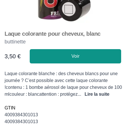
Laque colorante pour cheveux, blanc
buttinette
3,50 €
Voir
Product information
Description
Laque colorante blanche : des cheveux blancs pour une
journée ? C'est possible avec cette laque colorante
!contenu : 1 bombe aérosol de laque pour cheveux de 100
mlcouleur : blancattention : protégez...
Lire la suite
GTIN
4009384301013
4009384301013