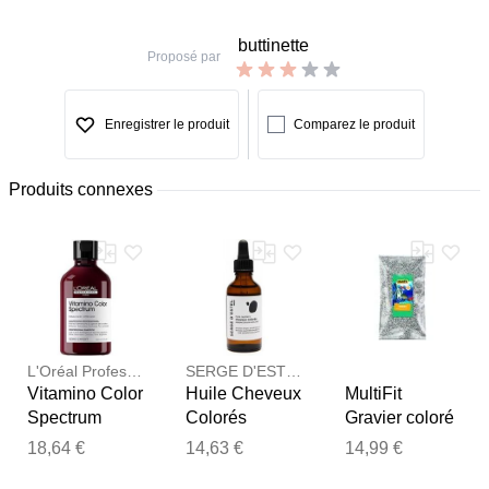
buttinette
Proposé par
Enregistrer le produit
Comparez le produit
Produits connexes
L'Oréal Professionnel
SERGE D'ESTEL
Vitamino Color
Huile Cheveux
MultiFit
Spectrum
Colorés
Gravier coloré
Cheveux
2-3 mm 5 kg
18,64 €
14,63 €
14,99 €
Colorés
mix blanc
Merci pour votre avis