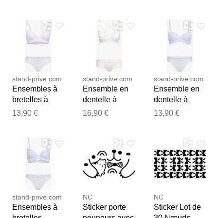
papillon -
papillon
papillon
Notre équipe va maintenant
blanc/noir -
examiner vos commentaires
blanc et noir
avant de les publier.
blanc-et-noir
100C/42
female
stand-prive.com
stand-prive.com
stand-prive.com
Ensembles à
Ensemble en
Ensemble en
bretelles à
dentelle à
dentelle à
bords dentelle
bretelles
bretelles
13,90 €
16,90 €
13,90 €
- blanc blanc
stylisées -
stylisées -
100B/44
Blanc blanc
blanc blanc
female
100C/42
100B/44
female
female
stand-prive.com
NC
NC
Ensembles à
Sticker porte
Sticker Lot de
bretelles
nounours avec
30 Nœuds