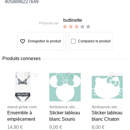
4058896227649
buttinette
Proposé par
Enregistrer le produit
Comparez le produit
Produits connexes
stand-prive.com
Ambiance-sticker
Ambiance-sticker
Ensemble à
Sticker tableau
Sticker tableau
empiècement
blanc Souris
blanc Chaton
dentelle effet
avec un nœud
avec un nœud
14,90 €
9,00 €
8,00 €
Merci pour votre avis