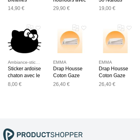
stylisées en
un nœud
papillons
14,90 €
29,90 €
19,00 €
dentelle -
papillon
décoratives
blanc blanc
100B/44
female
Ambiance-sticker
EMMA
EMMA
Sticker ardoise
Drap Housse
Drap Housse
chaton avec le
Coton Gaze
Coton Gaze
nœud papillon
90x200 - Blanc
90x190 - Blanc
8,00 €
26,40 €
26,40 €