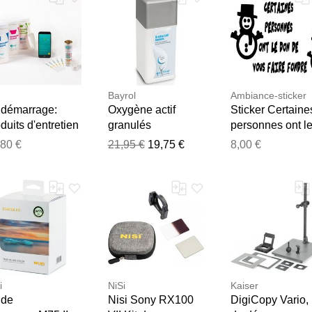
Bayrol
Ambiance-sticker
t démarrage:
Oxygène actif
Sticker Certaine
duits d'entretien
granulés
personnes ont l
POOL
spaSpaTime
don de vous fair
,80 €
21,95 €
19,75 €
8,00 €
Merci pour votre avis
granulés 1 kg
fondre
Notre équipe va maintenant examiner vos commentaires avant d
i
NiSi
Kaiser
 de
Nisi Sony RX100
DigiCopy Vario, 