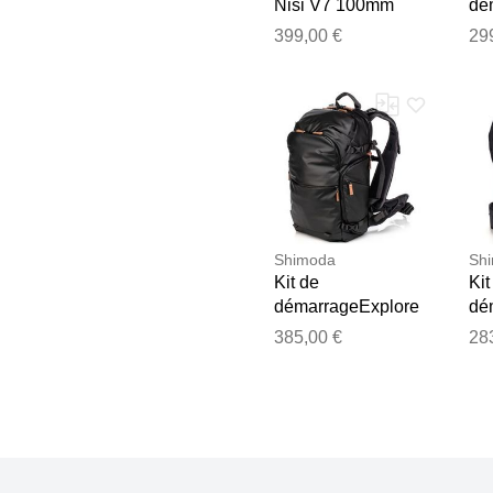
Nisi V7 100mm
dé
399,00 €
29
Shimoda
Sh
Kit de
Kit
démarrageExplore
dé
v2 25 noir
Str
385,00 €
28
Ant