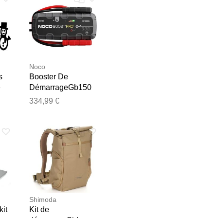
Noco
s
Booster De
e
DémarrageGb150
e
3000a
334,99 €
e les publier.
Shimoda
kit
Kit de