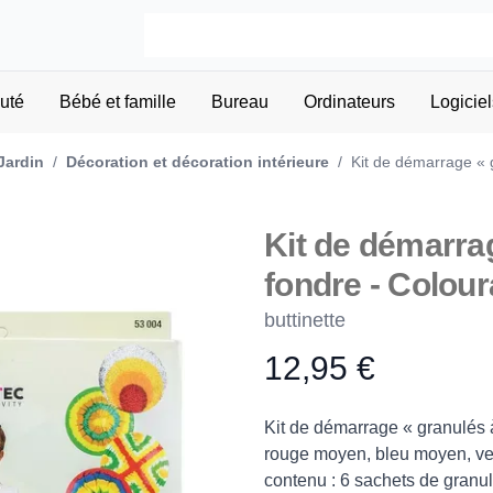
uté
Bébé et famille
Bureau
Ordinateurs
Logiciel
Jardin
/
Décoration et décoration intérieure
/
Kit de démarrage « g
Kit de démarra
fondre - Colour
buttinette
12,95 €
Product information
Description
Kit de démarrage « granulés à
rouge moyen, bleu moyen, vert
contenu : 6 sachets de granu