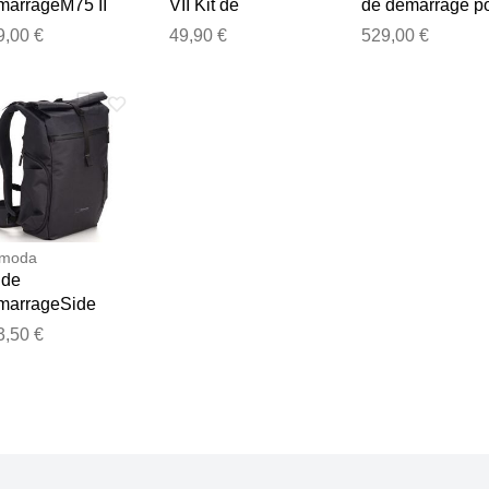
marrageM75 II
VII Kit de
de démarrage p
démarrage
la numérisation
9,00 €
49,90 €
529,00 €
imoda
 de
marrageSide
eet 22
3,50 €
hracite