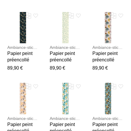
multicolor
multicolor
fleurs
Notre équipe va maintenant
H300 x L60 cm
H300 x L60 cm
multicolore
examiner vos commentaires
H300 x L60 cm
avant de les publier.
Ambiance-sticker
Ambiance-sticker
Ambiance-sticker
Papier peint
Papier peint
Papier peint
préencollé
préencollé
préencollé
feuille de
scandinave
scandinave
89,90 €
89,90 €
89,90 €
ginkgo bleu
feuilles des
feuilles
H300 x L60 cm
arbres H300 x
d'olivier H300
L60 cm
x L60 cm
Ambiance-sticker
Ambiance-sticker
Ambiance-sticker
Papier peint
Papier peint
Papier peint
préencollé
préencollé
préencollé