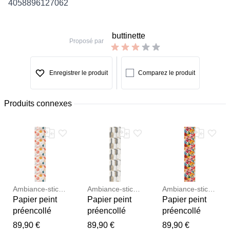
4058896127062
buttinette
Proposé par
Enregistrer le produit
Comparez le produit
Produits connexes
Ambiance-sticker
Ambiance-sticker
Ambiance-sticker
Papier peint
Papier peint
Papier peint
préencollé
préencollé
préencollé
abstrait fleurs
effet marbre
peinture de
89,90 €
89,90 €
89,90 €
Merci pour votre avis