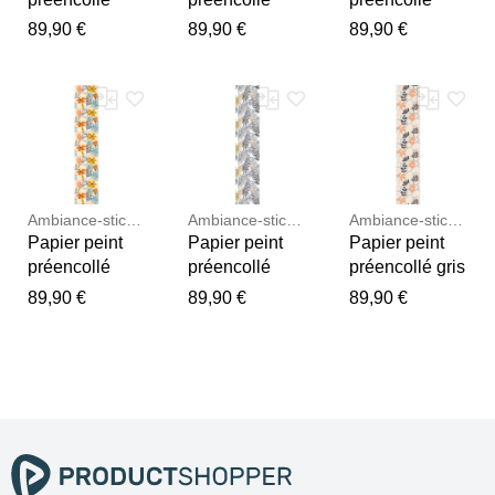
orange feuilles
turquoise
tropical feuilles
89,90 €
89,90 €
89,90 €
tropicales
feuilles
de bananier
H300 x L60 cm
tropicales
H300 x L60 cm
H300 x L60 cm
Ambiance-sticker
Ambiance-sticker
Ambiance-sticker
Papier peint
Papier peint
Papier peint
préencollé
préencollé
préencollé gris
fleurs et
feuilles de
feuilles
89,90 €
89,90 €
89,90 €
feuilles
palmier chic
tropicales
tropicales
H300 x L60 cm
H300 x L60 cm
H300 x L60 cm