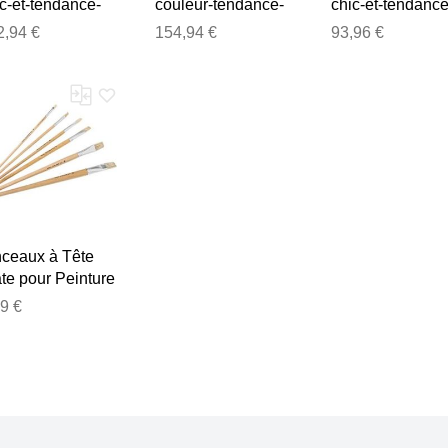
c-et-tendance-
couleur-tendance-
chic-et-tendance
354 Z1354
z1384 Z1384
z1937 Z1937
2,94 €
154,94 €
93,96 €
male
female
female
F
nceaux à Tête
te pour Peinture
'Huile - Lot de 6
9 €
 Soies de Porc
ec Manches
s Lisse pour
le, Acrylique