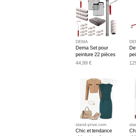
DEMA
DE
Dema Set pour
De
peinture 22 pièces
pei
pou
44,99 €
12
piè
stand-prive.com
sta
Chic et tendance
Ch