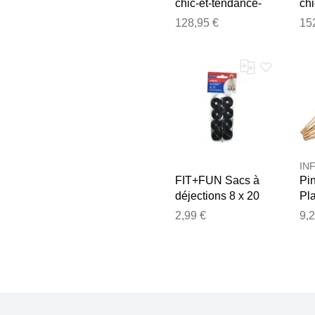
chic-et-tendance-
chi
z2015 Z2015
z1
128,95 €
15
female
fe
IN
FIT+FUN Sacs à
Pi
déjections 8 x 20
Pla
pièces
à l
2,99 €
9,2
en
av
Boi
Hui