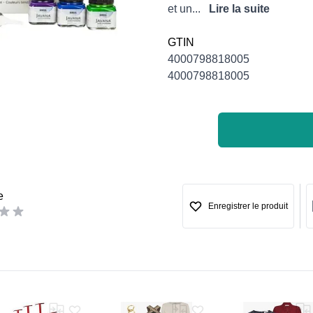
et un...
Lire la suite
GTIN
4000798818005
4000798818005
e
Enregistrer le produit