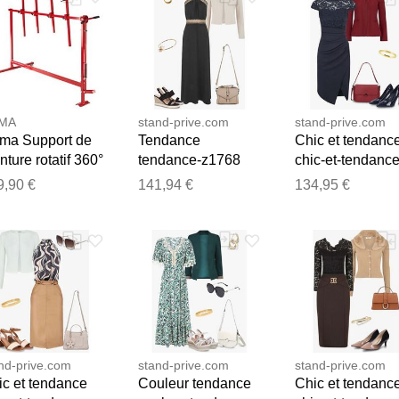
MA
stand-prive.com
stand-prive.com
ma Support de
Tendance
Chic et tendanc
nture rotatif 360°
tendance-z1768
chic-et-tendance
r carrossier /
Z1768 female
z1938 Z1938
9,90 €
141,94 €
134,95 €
Merci pour votre avis
ces carrosserie
female
Notre équipe va maintenant examiner vos commentaires avant d
nd-prive.com
stand-prive.com
stand-prive.com
ic et tendance
Couleur tendance
Chic et tendanc