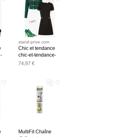
stand-prive.com
e
Chic et tendance
-
chic-et-tendance-
z1995 Z1995
74,97 €
female
e les publier.
e
MultiFit Chaîne