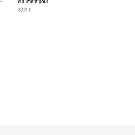
-
d'aliment pour
oiseaux à 8 pièces
3,99 €
650g