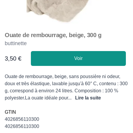
Ouate de rembourrage, beige, 300 g
buttinette
3,50 €
Voir
Product information
Description
Ouate de rembourrage, beige, sans poussière ni odeur,
doux et très élastique, lavable jusqu'à 60° C, contenu : 300
g, correspond à environ 24 litres. Composition : 100 %
polyester.La ouate idéale pour...
Lire la suite
GTIN
4026856110300
4026856110300