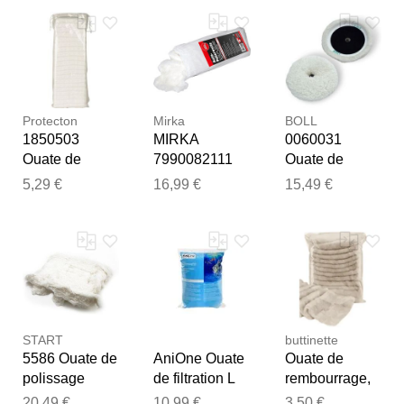
Notre équipe va maintenant
examiner vos commentaires
avant de les publier.
Protecton
Mirka
BOLL
1850503
MIRKA
0060031
Ouate de
7990082111
Ouate de
polissage
Ouate de
polissage
5,29 €
16,99 €
15,49 €
polissage
START
buttinette
5586 Ouate de
AniOne Ouate
Ouate de
polissage
de filtration L
rembourrage,
couleur blanc
beige, 300 g
20,49 €
10,99 €
3,50 €