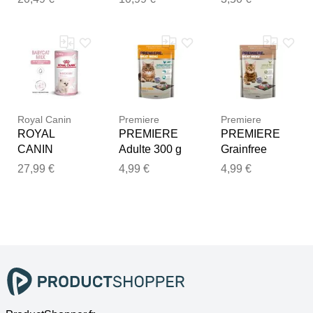
Royal Canin
Premiere
Premiere
ROYAL
PREMIERE
PREMIERE
CANIN
Adulte 300 g
Grainfree
Babycat Milk
Faisan 300 g
27,99 €
4,99 €
4,99 €
poudre de lait
300 g 300 g