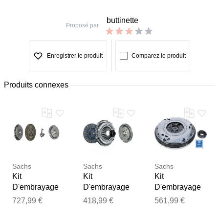
buttinette
Proposé par
Enregistrer le produit
Comparez le produit
Produits connexes
Sachs
Sachs
Sachs
Kit
Kit
Kit
D'embrayage
D'embrayage
D'embrayage
4
4
4
727,99 €
418,99 €
561,99 €
Pièces229060
Pièces309060
Pièces300095
Merci pour votre avis