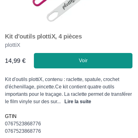
Kit d'outils plottiX, 4 pièces
plottiX
14,99 €
Voir
Product information
Description
Kit d'outils plottiX, contenu : raclette, spatule, crochet
d'échenillage, pincette.Ce kit contient quatre outils
importants pour le traçage. La raclette permet de transférer
le film vinyle sur des sur...
Lire la suite
GTIN
0767523868776
0767523868776