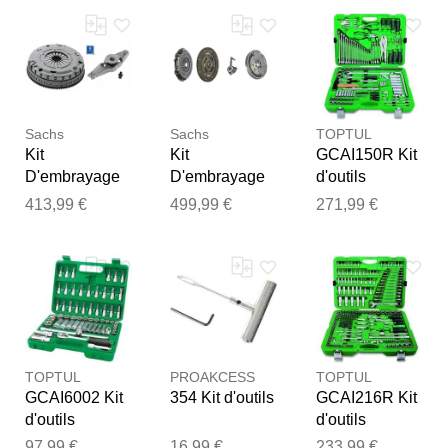
1032
0008
1790
Notre équipe va maintenant
examiner vos commentaires
avant de les publier.
Sachs
Sachs
TOPTUL
Kit
Kit
GCAI150R Kit
D'embrayage
D'embrayage
d'outils
4
4 Pièces
413,99 €
499,99 €
271,99 €
Pièces309060
Xtend2290602
0002
004
TOPTUL
PROAKCESS
TOPTUL
GCAI6002 Kit
354 Kit d'outils
GCAI216R Kit
d'outils
d'outils
97,99 €
16,99 €
233,99 €