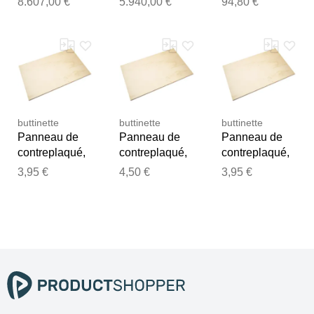
8.607,00 €
5.940,00 €
94,80 €
x 2100 mm
x 1625 mm
avec
épaisseur
épaisseur 45
revêtement en
45mm SSC
mm SSC
caoutchouc
SSCH7V3
SSCC5V3
buttinette
buttinette
buttinette
Panneau de
Panneau de
Panneau de
contreplaqué,
contreplaqué,
contreplaqué,
de différentes
de différentes
de différentes
3,95 €
4,50 €
3,95 €
épaisseurs
épaisseurs
épaisseurs