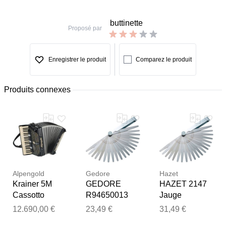
buttinette
Proposé par
Enregistrer le produit
Comparez le produit
Produits connexes
Alpengold
Gedore
Hazet
Krainer 5M
GEDORE
HAZET 2147
Cassotto
R94650013
Jauge
Contreplaqué
Jauge
d¿épaisseur
12.690,00 €
23,49 €
31,49 €
d
d¿épaisseur
Merci pour votre avis