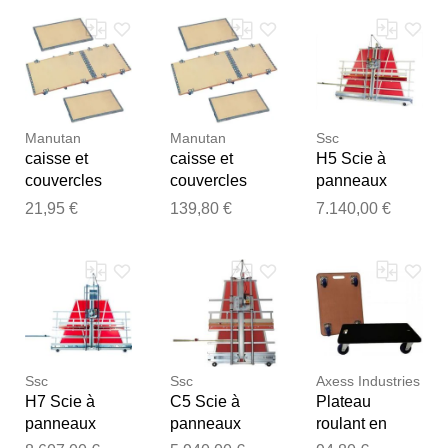
Notre équipe va maintenant
examiner vos commentaires
avant de les publier.
Manutan
Manutan
Ssc
caisse et
caisse et
H5 Scie à
couvercles
couvercles
panneaux
contreplaque
contreplaque
verticale 4050
21,95 €
139,80 €
7.140,00 €
300x200x200
1200x800x400
x 1650 mm
mm
mm
épaisseur
45mm SSC
SSCH5V3
Ssc
Ssc
Axess Industries
H7 Scie à
C5 Scie à
Plateau
panneaux
panneaux
roulant en
verticale 4050
verticale 2450
contreplaqué