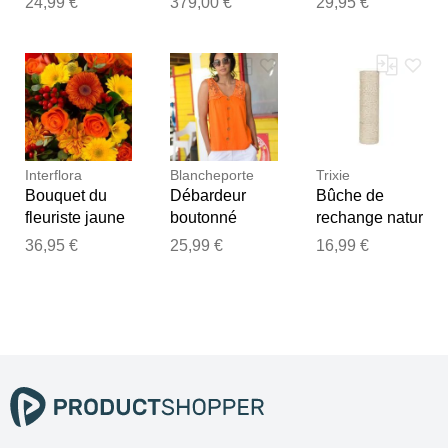
24,99 €
379,00 €
29,95 €
Jaune jaune
et oranges
36 female
Interflora
Blancheporte
Trixie
Bouquet du
Débardeur
Bûche de
fleuriste jaune
boutonné
rechange natur
orangé -
macramé -
Ø 11 cm 40 cm
36,95 €
25,99 €
16,99 €
Livraison de
Orange 38/40
fleurs
Femme