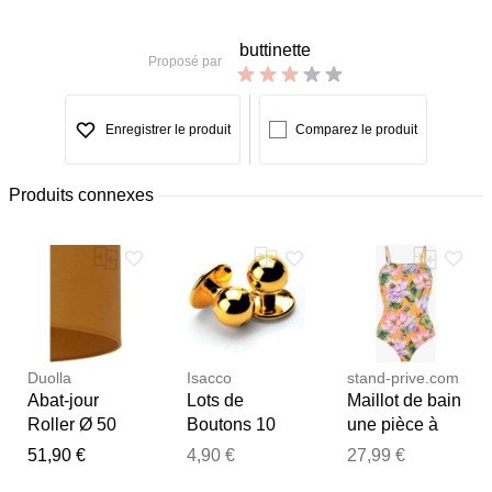
buttinette
Proposé par
Enregistrer le produit
Comparez le produit
Produits connexes
Duolla
Isacco
stand-prive.com
Abat-jour
Lots de
Maillot de bain
Roller Ø 50
Boutons 10
une pièce à
cm, jaune
pièces Jaune
imprimé fleuri -
51,90 €
4,90 €
27,99 €
moutarde ,
Orange orange
Merci pour votre avis