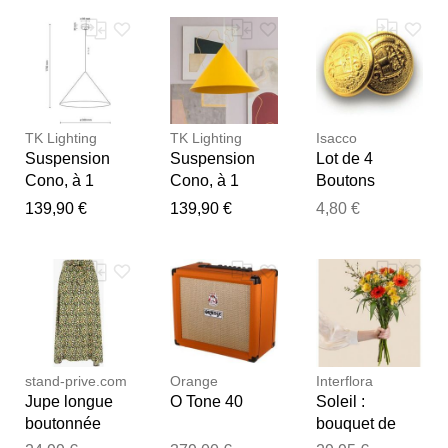
orange / jaune,
38 female
Notre équipe va maintenant
Textile / Tissu /
examiner vos commentaires
Soie
avant de les publier.
TK Lighting
TK Lighting
Isacco
Suspension
Suspension
Lot de 4
Cono, à 1
Cono, à 1
Boutons
lampe, Ø 50
lampe, Ø 50
Jumeaux
139,90 €
139,90 €
4,80 €
cm, orange,
cm, jaune, E27
Or+Or Jaune
E27 Cono ,
Cono ,
dimmable,
dimmable,
orange / jaune,
orange / jaune,
Salon / Salle à
Salon / Salle à
manger, Métal,
manger, Métal,
Moderne
Moderne
stand-prive.com
Orange
Interflora
Jupe longue
O Tone 40
Soleil :
boutonnée
bouquet de
imprimé fleuri -
fleurs jaunes