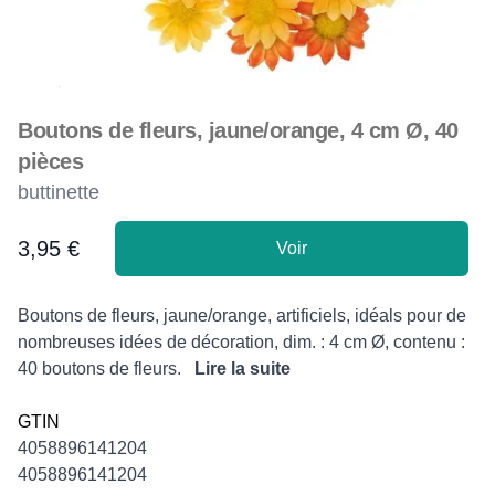
Boutons de fleurs, jaune/orange, 4 cm Ø, 40
pièces
buttinette
3,95 €
Voir
Product information
Description
Boutons de fleurs, jaune/orange, artificiels, idéals pour de
nombreuses idées de décoration, dim. : 4 cm Ø, contenu :
40 boutons de fleurs.
Lire la suite
GTIN
4058896141204
4058896141204