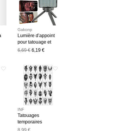
Gakonp
a
Lumière d'appoint
pour tatouage et
lunettes
6,69 €
6,19 €
polarisantes pour
tatouage, réduisant
e les publier.
la lumière réfléchie
avec filtre CPL de
52 mm, lumière de
photographie pour
tatouage
INF
Tatouages ​​
temporaires
tendance : 30
8,99 €