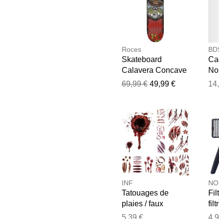
Roces
BD
Skateboard
Ca
Calavera Concave
No
rouge
69,99 €
49,99 €
14
INF
NO
Tatouages de
Fil
plaies / faux
fil
tatouages
lum
5,39 €
4,9