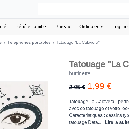
uté
Bébé et famille
Bureau
Ordinateurs
Logiciel
e
/
Téléphones portables
/
Tatouage "La Calavera"
Tatouage "La C
buttinette
1,99 €
2,95 €
Product information
Description
Tatouage La Calavera - perfe
avec ce tatouage et votre look
Caractéristiques : dessins ty
tatouage Déta...
Lire la suit