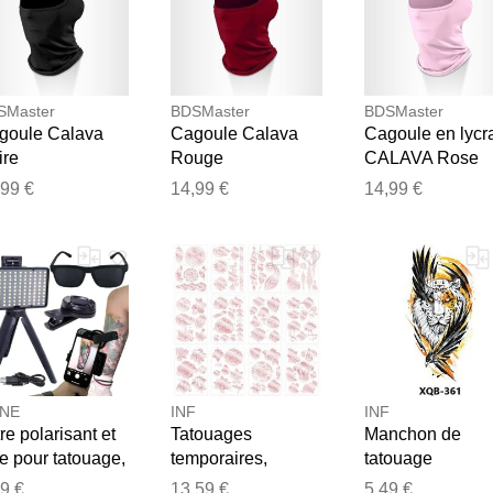
SMaster
BDSMaster
BDSMaster
goule Calava
Cagoule Calava
Cagoule en lycr
ire
Rouge
CALAVA Rose
,99 €
14,99 €
14,99 €
Merci pour votre avis
Notre équipe va maintenant examiner vos commentaires avant d
NE
INF
INF
tre polarisant et
Tatouages ​​
Manchon de
tre pour tatouage,
temporaires,
tatouage
ière d'appoint
autocollants de
temporaire,
9 €
13,59 €
5,49 €