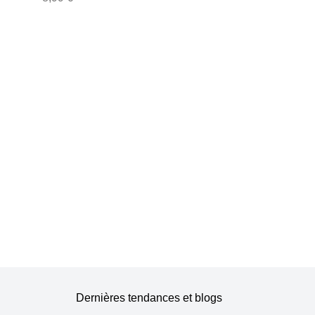
tatouages ​​uniques
ier
pour femmes
le
Dernières tendances et blogs