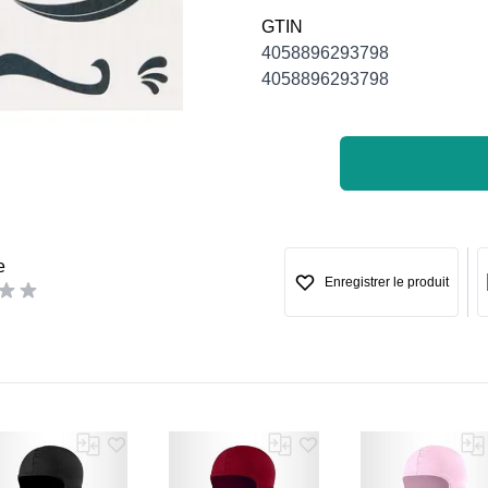
GTIN
4058896293798
4058896293798
e
Enregistrer le produit