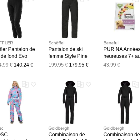
FFLER
Schöffel
Beneful
fler Pantalon de
Pantalon de ski
PURINA Année
 de fond Evo
femme Style Pine
heureuses 7+ a
ur femmes noir
noir 80
poulet, légumes
4,99 €
140,24 €
199,95 €
179,95 €
43,99 €
Merci pour votre avis
jardin 2x12 kg
Notre équipe va maintenant examiner vos commentaires avant d
sc
Goldbergh
Goldbergh
SC -
Combinaison de
Combinaison d