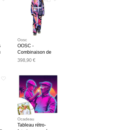
Oosc
s
OOSC -
u
Combinaison de
 du
ski - Hotstepper
398,90 €
Women's Ski Suit
e les publier.
Multi pour Femme -
Taille M - Rose
Ocadeau
e
Tableau rétro-