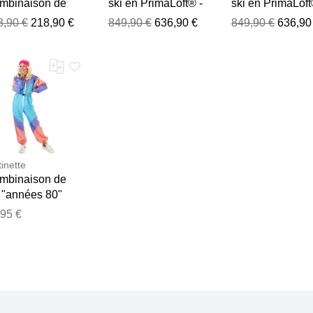
mbinaison de
ski en PrimaLoft® -
ski en PrimaLoft
 - Del Mar
Parry Faux Border
Parry Faux Bord
8,90 €
218,90 €
849,90 €
636,90 €
849,90 €
636,90
men's Ski Suit
Ski Jumpsuit Black
Ski Jumpsuit Bl
lti pour Femme -
pour Femme en
pour Femme en
lle XS - Violet
Softshell - Taille M
Softshell - Taille
- Noir
Noir
tinette
mbinaison de
 "années 80"
ur femme
,95 €