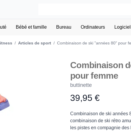
uté
Bébé et famille
Bureau
Ordinateurs
Logiciel
fitness
/
Articles de sport
/
Combinaison de ski "années 80" pour 
Combinaison de
pour femme
buttinette
39,95 €
Product information
Description
Combinaison de ski années 8
combinaison de ski rétro amus
les pistes en compagnie des b