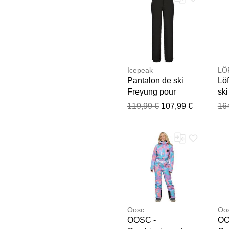
Icepeak
LÖ
Pantalon de ski
Löf
Freyung pour
ski
femmes noir 80
po
119,99 €
107,99 €
16
80
Oosc
Oo
OOSC -
OO