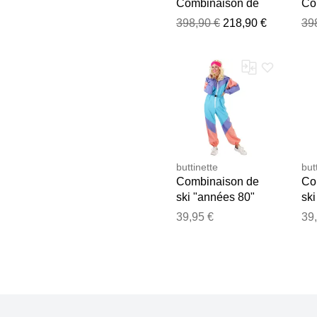
Combinaison de
Co
ski - Del Mar
ski
398,90 €
218,90 €
39
Women's Ski Suit
Wo
Multi pour Femme -
Mu
Taille S - Violet
Tai
buttinette
but
Combinaison de
Co
ski "années 80"
ski
pour femme
po
39,95 €
39