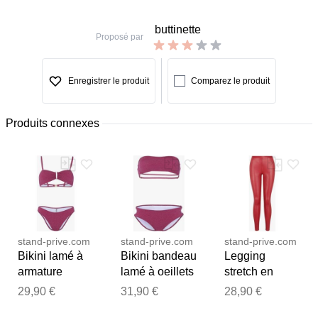
buttinette
Proposé par
Enregistrer le produit
Comparez le produit
Produits connexes
stand-prive.com
stand-prive.com
stand-prive.com
Bikini lamé à
Bikini bandeau
Legging
armature
lamé à oeillets
stretch en
dorée - rouge
dorés - rouge
simili - Rouge
29,90 €
31,90 €
28,90 €
cerise - rouge
cerise - rouge
rouge 36
Merci pour votre avis