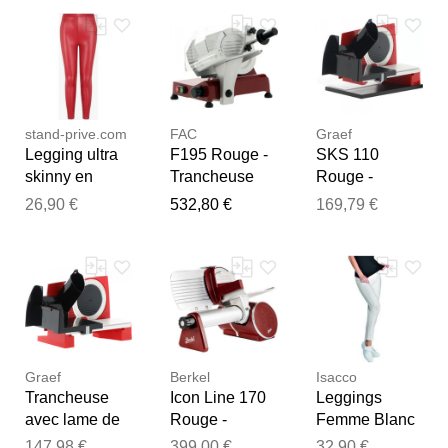
rouge 36
rouge 36
female
Notre équipe va maintenant
female
female
examiner vos commentaires
avant de les publier.
stand-prive.com
FAC
Graef
Legging ultra
F195 Rouge -
SKS 110
skinny en
Trancheuse
Rouge -
simili - Rouge
avec lame de
Trancheuse à
26,90 €
532,80 €
169,79 €
rouge 36
195 cm - 132W
lame de 170
female
mm
Graef
Berkel
Isacco
Trancheuse
Icon Line 170
Leggings
avec lame de
Rouge -
Femme Blanc
170 mm
Trancheuse
147,98 €
399,00 €
32,90 €