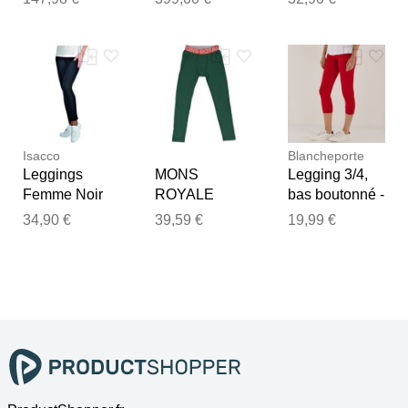
GRAEF SKS
avec lame de
100 Rouge
170 mm
Isacco
Blancheporte
Leggings
MONS
Legging 3/4,
Femme Noir
ROYALE
bas boutonné -
BOYS
Rouge Femme
34,90 €
39,59 €
19,99 €
LEGGING