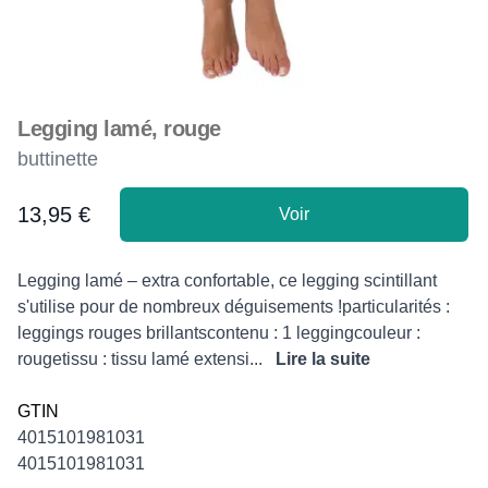
Legging lamé, rouge
buttinette
13,95 €
Voir
Product information
Description
Legging lamé – extra confortable, ce legging scintillant
s'utilise pour de nombreux déguisements !particularités :
leggings rouges brillantscontenu : 1 leggingcouleur :
rougetissu : tissu lamé extensi...
Lire la suite
GTIN
4015101981031
4015101981031