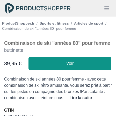
ProductShopper.fr
/
Sports et fitness
/
Articles de sport
/
Combinaison de ski "années 80" pour femme
Combinaison de ski "années 80" pour femme
buttinette
39,95 €
Voir
Product information
Description
Combinaison de ski années 80 pour femme - avec cette
combinaison de ski rétro amusante, vous serez prêt à partir
sur les pistes en compagnie des bronzés !Particularité :
combinaison avec ceinture cous...
Lire la suite
GTIN