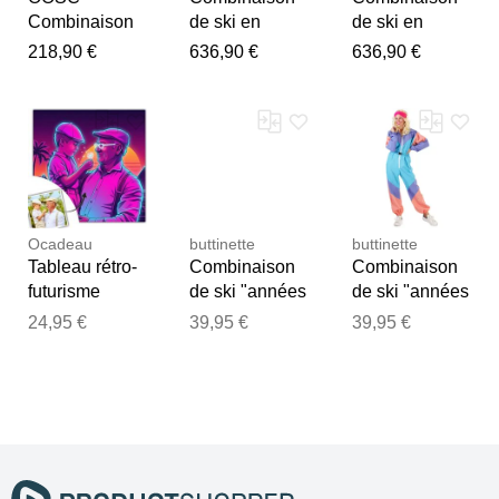
Combinaison
de ski en
de ski en
de ski - Del
PrimaLoft® -
PrimaLoft® -
218,90 €
636,90 €
636,90 €
Mar Women's
Parry Faux
Parry Faux
Ski Suit Multi
Border Ski
Border Ski
pour Femme -
Jumpsuit
Jumpsuit
Taille XS -
Black pour
Black pour
Violet
Femme en
Femme en
Softshell -
Softshell -
Taille M - Noir
Taille S - Noir
Ocadeau
buttinette
buttinette
Tableau rétro-
Combinaison
Combinaison
futurisme
de ski "années
de ski "années
années 80
80" pour
80" pour
24,95 €
39,95 €
39,95 €
femme
femme