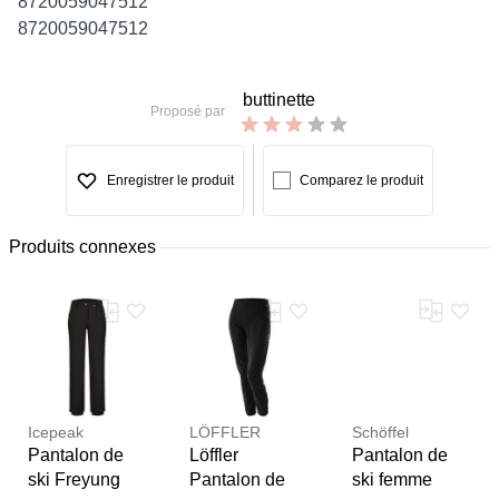
8720059047512
8720059047512
buttinette
Proposé par
Enregistrer le produit
Comparez le produit
Produits connexes
Icepeak
LÖFFLER
Schöffel
Pantalon de
Löffler
Pantalon de
ski Freyung
Pantalon de
ski femme