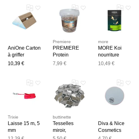
Notre équipe va maintenant
examiner vos commentaires
avant de les publier.
Premiere
more
AniOne Carton
PREMIERE
MORE Koi
à griffer
Protein
nourriture
triangle
Topping 125 g
printemps/auto
10,39 €
7,99 €
10,49 €
mne 2 mm
(S/M) 500 g
Trixie
buttinette
Laisse 15 m, 5
Tesselles
Diva & Nice
mm
miroir,
Cosmetics
losanges, 20 x
Accessories
12,29 €
5,50 €
4,70 €