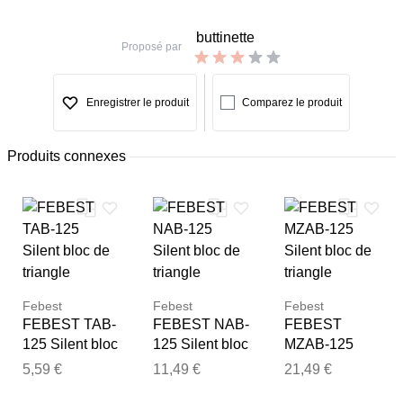
buttinette
Proposé par
Enregistrer le produit
Comparez le produit
Produits connexes
Febest
Febest
Febest
FEBEST TAB-
FEBEST NAB-
FEBEST
125 Silent bloc
125 Silent bloc
MZAB-125
de triangle
de triangle
Silent bloc de
5,59 €
11,49 €
21,49 €
triangle
Merci pour votre avis