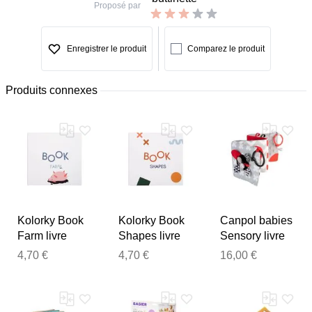
Proposé par
Enregistrer le produit
Comparez le produit
Produits connexes
Kolorky Book
Kolorky Book
Canpol babies
Farm livre
Shapes livre
Sensory livre
tournant pour
tournant pour
d’éveil
4,70 €
4,70 €
16,00 €
enfant 1 pcs
enfant 1 pcs
contrasté 0m+
1 pcs
Merci pour votre avis
Notre équipe va maintenant