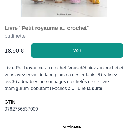
Livre "Petit royaume au crochet"
buttinette
18,90 €
Voir
Product information
Description
Livre Petit royaume au crochet. Vous débutez au crochet et
vous avez envie de faire plaisir à des enfants ?Réalisez
les 36 adorables personnages crochetés de ce livre
d’amigurumi débutant ! Faciles à...
Lire la suite
GTIN
9782756537009
buttinette