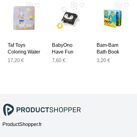
Taf Toys
BabyOno
Bam-Bam
Coloring Water
Have Fun
Bath Book
Book livre
Black&White
livre de bain
17,20 €
7,60 €
3,20 €
d’images
livre d’éveil
6m+ Vehicle 1
18m+ 1 pcs
contrasté 1 pcs
pcs
ProductShopper.fr