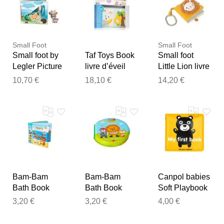
examiner vos commentaires
avant de les publier.
Small Foot
Small Foot
Small foot by
Taf Toys Book
Small foot
Legler Picture
livre d’éveil
Little Lion livre
Book Forest
contrasté pour
d’éveil
10,70 €
18,10 €
14,20 €
livre d’images
bébé 1 pcs
contrasté 1 pcs
Bam-Bam
Bam-Bam
Canpol babies
Bath Book
Bath Book
Soft Playbook
livre de bain
livre de bain
livre d’éveil
3,20 €
3,20 €
4,00 €
6m+ Sports 1
6m+ ZOO 1
contrasté avec
pcs
pcs
bruiteur 1 pcs